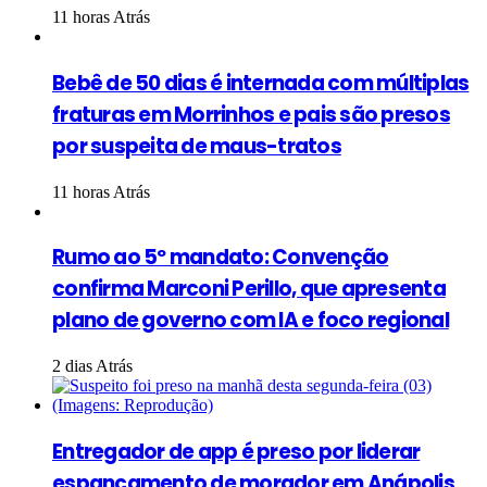
11 horas Atrás
Bebê de 50 dias é internada com múltiplas
fraturas em Morrinhos e pais são presos
por suspeita de maus-tratos
11 horas Atrás
Rumo ao 5º mandato: Convenção
confirma Marconi Perillo, que apresenta
plano de governo com IA e foco regional
2 dias Atrás
Entregador de app é preso por liderar
espancamento de morador em Anápolis