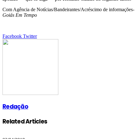
Com Agência de Notícias/Bandeirantes/Acréscimo de informações-
Goiás Em Tempo
Google+
LinkedIn
StumbleUpon
Tumblr
Pinterest
Reddit
VKontakte
Share
Print
Facebook
Twitter
via
Email
Redação
Related Articles