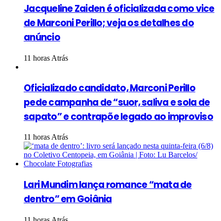
Jacqueline Zaiden é oficializada como vice
de Marconi Perillo; veja os detalhes do
anúncio
11 horas Atrás
Oficializado candidato, Marconi Perillo
pede campanha de “suor, saliva e sola de
sapato” e contrapõe legado ao improviso
11 horas Atrás
Lari Mundim lança romance “mata de
dentro” em Goiânia
11 horas Atrás