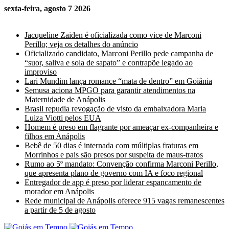
sexta-feira, agosto 7 2026
Últimas Notícias
Jacqueline Zaiden é oficializada como vice de Marconi
Perillo; veja os detalhes do anúncio
Oficializado candidato, Marconi Perillo pede campanha de
“suor, saliva e sola de sapato” e contrapõe legado ao
improviso
Lari Mundim lança romance “mata de dentro” em Goiânia
Semusa aciona MPGO para garantir atendimentos na
Maternidade de Anápolis
Brasil repudia revogação de visto da embaixadora Maria
Luiza Viotti pelos EUA
Homem é preso em flagrante por ameaçar ex-companheira e
filhos em Anápolis
Bebê de 50 dias é internada com múltiplas fraturas em
Morrinhos e pais são presos por suspeita de maus-tratos
Rumo ao 5º mandato: Convenção confirma Marconi Perillo,
que apresenta plano de governo com IA e foco regional
Entregador de app é preso por liderar espancamento de
morador em Anápolis
Rede municipal de Anápolis oferece 915 vagas remanescentes
a partir de 5 de agosto