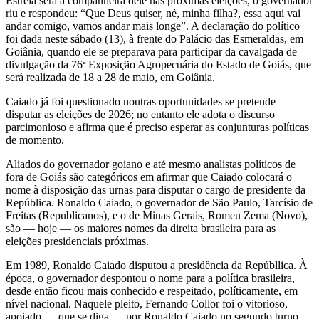
Estrela será a companheira dele nas próximas eleições, o governador
riu e respondeu: “Que Deus quiser, né, minha filha?, essa aqui vai
andar comigo, vamos andar mais longe”. A declaração do político
foi dada neste sábado (13), à frente do Palácio das Esmeraldas, em
Goiânia, quando ele se preparava para participar da cavalgada de
divulgação da 76ª Exposição Agropecuária do Estado de Goiás, que
será realizada de 18 a 28 de maio, em Goiânia.
Caiado já foi questionado noutras oportunidades se pretende
disputar as eleições de 2026; no entanto ele adota o discurso
parcimonioso e afirma que é preciso esperar as conjunturas políticas
de momento.
Aliados do governador goiano e até mesmo analistas políticos de
fora de Goiás são categóricos em afirmar que Caiado colocará o
nome à disposição das urnas para disputar o cargo de presidente da
República. Ronaldo Caiado, o governador de São Paulo, Tarcísio de
Freitas (Republicanos), e o de Minas Gerais, Romeu Zema (Novo),
são — hoje — os maiores nomes da direita brasileira para as
eleições presidenciais próximas.
Em 1989, Ronaldo Caiado disputou a presidência da Repúbllica. À
época, o governador despontou o nome para a política brasileira,
desde então ficou mais conhecido e respeitado, políticamente, em
nível nacional. Naquele pleito, Fernando Collor foi o vitorioso,
apoiado — que se diga — por Ronaldo Caiado no segundo turno.