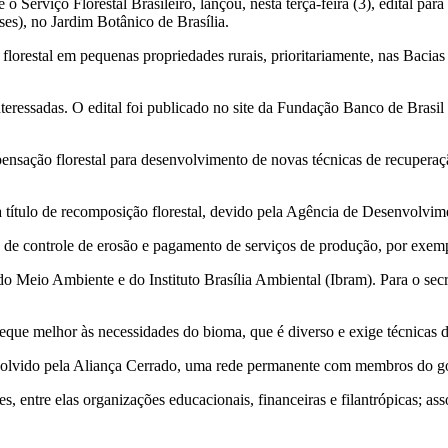
Serviço Florestal Brasileiro, lançou, nesta terça-feira (3), edital para
es), no Jardim Botânico de Brasília.
 florestal em pequenas propriedades rurais, prioritariamente, nas Bac
interessadas. O edital foi publicado no site da Fundação Banco de Brasil 
sação florestal para desenvolvimento de novas técnicas de recuperação,
 título de recomposição florestal, devido pela Agência de Desenvolvime
s de controle de erosão e pagamento de serviços de produção, por exem
o Meio Ambiente e do Instituto Brasília Ambiental (Ibram). Para o secr
eque melhor às necessidades do bioma, que é diverso e exige técnicas d
olvido pela Aliança Cerrado, uma rede permanente com membros do gove
entre elas organizações educacionais, financeiras e filantrópicas; assoc