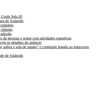
a Goiás Sub-20
ara de Anápolis
 completo
 trânsito
nápolis
s de pessoas e segue com atividades esportivas
 veja os detalhes do anúncio
, saliva e sola de sapato” e contrapõe legado ao improviso
de de Anápolis