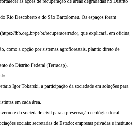
 fortalecer as ações de recuperação de áreas degradadas no Distrito
ias do Rio Descoberto e do São Bartolomeu. Os espaços foram
(https://fbb.org.br/pt-br/recuperacerrado), que explicará, em oficina,
 como a opção por sistemas agroflorestais, plantio direto de
nto do Distrito Federal (Terracap).
plo.
etário Igor Tokarski, a participação da sociedade em soluções para
istintas em cada área.
rno e da sociedade civil para a preservação ecológica local.
iações sociais; secretarias de Estado; empresas privadas e institutos