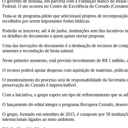
O governo de Brasília, em parceria com a Fundação Banco do Brasil e o 
Federal. O ato ocorreu no Centro de Excelência do Cerrado (Cerratens
Trata-se de programa-piloto que selecionará projetos de recomposição
escolhidos por serem importantes fontes hídricas.
Poderão se inscrever, até 4 de junho, instituições sem fins lucrativos 
os detalhes do documento a quem quiser enviar proposta.
Uma das inovações do documento é a destinação de recursos de compen
sementes e recondução de brota natural.
Neste primeiro momento, está previsto investimento de R$ 1 milhão, a
O recurso poderá apoiar despesas com aquisição de materiais, prática
O monitoramento do processo será de responsabilidade da Secretaria d
preservação do Cerrado é imprescindível.
Com a iniciativa, o grupo espera um tipo de reflorestamento que se ad
O lançamento do edital integra o programa Recupera Cerrado, desenv
O grupo, formado em setembro de 2015, é composto por 58 instituições, 
internacionais ligados ao meio ambiente.