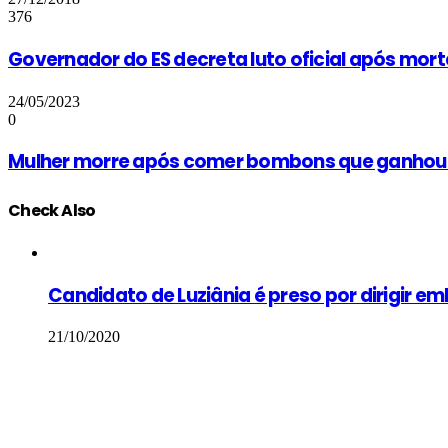
376
Governador do ES decreta luto oficial após mo
24/05/2023
0
Mulher morre após comer bombons que ganhou d
Check Also
Close
Candidato de Luziânia é preso por dirigir e
21/10/2020