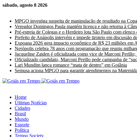
sábado, agosto 8 2026
Últimas Notícias
MPGO investiga suspeita de manipulação de resultado na Cop
Vereador Domingos Paula mantém licença e não retorna à Câm
Pré-estreia de Colegas e o Herdeiro lota São Paulo com elenco
Prefeito de Anápolis intervém e impede tiroteio em discussão de
Expoana 2026 gera impacto econômico de R$ 23 milhões em A
Nerópolis celebra 78 anos com programação que reuniu milhare
Jacqueline Zaiden é oficializada como vice de Marconi Perillo;
Oficializado candidato, Marconi Perillo pede campanha de “suor
Lari Mundim lança romance “mata de dentro” em Goiânia
Semusa aciona MPGO para garantir atendimentos na Maternida
Home
Últimas Notícias
Cidades
Brasil
Mundo
Esporte
Política
Tempo Society