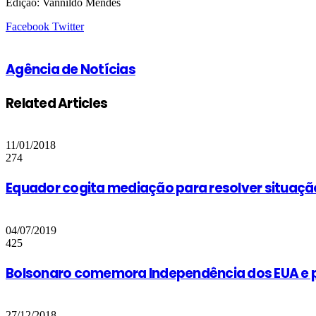
Edição: Vannildo Mendes
Google+
LinkedIn
StumbleUpon
Tumblr
Pinterest
Reddit
VKontakte
Share
Print
Facebook
Twitter
via
Email
Agência de Notícias
Related Articles
11/01/2018
274
Equador cogita mediação para resolver situaçã
04/07/2019
425
Bolsonaro comemora Independência dos EUA e p
27/12/2018