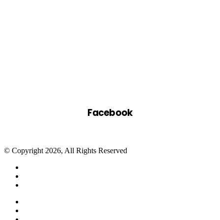
Facebook
© Copyright 2026, All Rights Reserved
Facebook
Twitter
WhatsApp
Telegram
Close