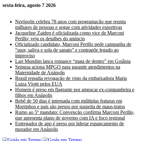
sexta-feira, agosto 7 2026
Últimas Notícias
Nerópolis celebra 78 anos com programação que reuniu
milhares de pessoas e segue com atividades esportivas
Jacqueline Zaiden é oficializada como vice de Marconi
Perillo; veja os detalhes do anúncio
Oficializado candidato, Marconi Perillo pede campanha de
“suor, saliva e sola de sapato” e contrapõe legado ao
improviso
Lari Mundim lança romance “mata de dentro” em Goiânia
Semusa aciona MPGO para garantir atendimentos na
Maternidade de Anápolis
Brasil repudia revogação de visto da embaixadora Maria
Luiza Viotti pelos EUA
Homem é preso em flagrante por ameaçar ex-companheira e
filhos em Anápolis
Bebê de 50 dias é internada com múltiplas fraturas em
Morrinhos e pais são presos por suspeita de maus-tratos
Rumo ao 5º mandato: Convenção confirma Marconi Perillo,
que apresenta plano de governo com IA e foco regional
Entregador de app é preso por liderar espancamento de
morador em Anápolis