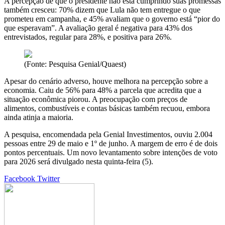
A percepção de que o presidente não está cumprindo suas promessas
também cresceu: 70% dizem que Lula não tem entregue o que
prometeu em campanha, e 45% avaliam que o governo está “pior do
que esperavam”. A avaliação geral é negativa para 43% dos
entrevistados, regular para 28%, e positiva para 26%.
(Fonte: Pesquisa Genial/Quaest)
Apesar do cenário adverso, houve melhora na percepção sobre a
economia. Caiu de 56% para 48% a parcela que acredita que a
situação econômica piorou. A preocupação com preços de
alimentos, combustíveis e contas básicas também recuou, embora
ainda atinja a maioria.
A pesquisa, encomendada pela Genial Investimentos, ouviu 2.004
pessoas entre 29 de maio e 1º de junho. A margem de erro é de dois
pontos percentuais. Um novo levantamento sobre intenções de voto
para 2026 será divulgado nesta quinta-feira (5).
Google+
LinkedIn
StumbleUpon
Tumblr
Pinterest
Reddit
VKontakte
Share
Print
Facebook
Twitter
via
Email