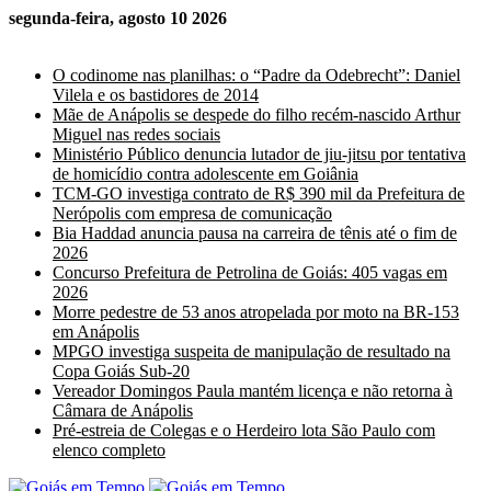
segunda-feira, agosto 10 2026
Últimas Notícias
O codinome nas planilhas: o “Padre da Odebrecht”: Daniel
Vilela e os bastidores de 2014
Mãe de Anápolis se despede do filho recém-nascido Arthur
Miguel nas redes sociais
Ministério Público denuncia lutador de jiu-jitsu por tentativa
de homicídio contra adolescente em Goiânia
TCM-GO investiga contrato de R$ 390 mil da Prefeitura de
Nerópolis com empresa de comunicação
Bia Haddad anuncia pausa na carreira de tênis até o fim de
2026
Concurso Prefeitura de Petrolina de Goiás: 405 vagas em
2026
Morre pedestre de 53 anos atropelada por moto na BR-153
em Anápolis
MPGO investiga suspeita de manipulação de resultado na
Copa Goiás Sub-20
Vereador Domingos Paula mantém licença e não retorna à
Câmara de Anápolis
Pré-estreia de Colegas e o Herdeiro lota São Paulo com
elenco completo