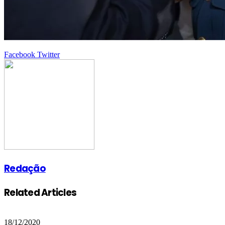
Google+
LinkedIn
StumbleUpon
Tumblr
Pinterest
Reddit
VKontakte
Share
Print
Facebook
Twitter
via
Email
Redação
Related Articles
18/12/2020