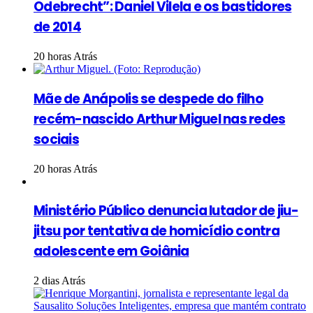
Odebrecht”: Daniel Vilela e os bastidores
de 2014
20 horas Atrás
Mãe de Anápolis se despede do filho
recém-nascido Arthur Miguel nas redes
sociais
20 horas Atrás
Ministério Público denuncia lutador de jiu-
jitsu por tentativa de homicídio contra
adolescente em Goiânia
2 dias Atrás