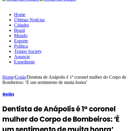
Home
Últimas Notícias
Cidades
Brasil
Mundo
Esporte
Política
Tempo Society
Anuncie
Expediente
Home
/
Goiás
/
Dentista de Anápolis é 1ª coronel mulher do Corpo de
Bombeiros: ‘É um sentimento de muita honra’
Goiás
Dentista de Anápolis é 1ª coronel
mulher do Corpo de Bombeiros: ‘É
um sentimento de muita honra’