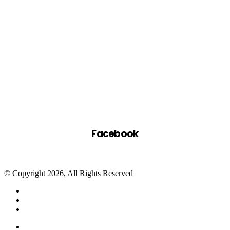
Facebook
© Copyright 2026, All Rights Reserved
Facebook
Twitter
WhatsApp
Telegram
Close