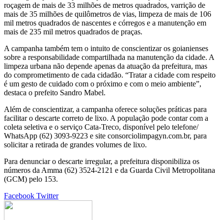
roçagem de mais de 33 milhões de metros quadrados, varrição de
mais de 35 milhões de quilômetros de vias, limpeza de mais de 106
mil metros quadrados de nascentes e córregos e a manutenção em
mais de 235 mil metros quadrados de praças.
A campanha também tem o intuito de conscientizar os goianienses
sobre a responsabilidade compartilhada na manutenção da cidade. A
limpeza urbana não depende apenas da atuação da prefeitura, mas
do comprometimento de cada cidadão. “Tratar a cidade com respeito
é um gesto de cuidado com o próximo e com o meio ambiente”,
destaca o prefeito Sandro Mabel.
Além de conscientizar, a campanha oferece soluções práticas para
facilitar o descarte correto de lixo. A população pode contar com a
coleta seletiva e o serviço Cata-Treco, disponível pelo telefone/
WhatsApp (62) 3093-9223 e site consorciolimpagyn.com.br, para
solicitar a retirada de grandes volumes de lixo.
Para denunciar o descarte irregular, a prefeitura disponibiliza os
números da Amma (62) 3524-2121 e da Guarda Civil Metropolitana
(GCM) pelo 153.
Google+
LinkedIn
StumbleUpon
Tumblr
Pinterest
Reddit
VKontakte
Share
Print
Facebook
Twitter
via
Email