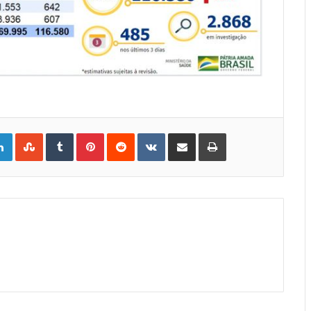
gle+
LinkedIn
StumbleUpon
Tumblr
Pinterest
Reddit
VKontakte
Share
Print
via
Email