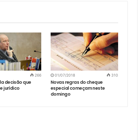
266
01/07/2018
310
la decisão que
Novas regras do cheque
e jurídico
especial começam neste
domingo