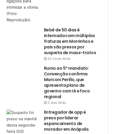
Bebê de 50 dias é
internada com múltiplas
fraturas em Morrinhos e
pais são presos por
suspeita de maus-tratos
22 horas Atrás
Rumo ao 5º mandato:
Convenção confirma
Marconi Perillo, que
apresenta plano de
governo com IA e foco
regional
2 dias Atrás
Entregador de app é
preso por liderar
espancamento de
morador em Anápolis