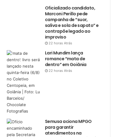
Oficializado candidato,
Marconi Perillo pede
campanha de “suor,
saliva e sola de sapato” e
contrapõe legado ao
improviso
22 horas Atrás
Lari Mundim lança
romance “mata de
dentro” em Goiânia
22 horas Atrás
Semusa aciona MPGO
para garantir
atendimentos na