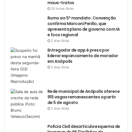
maus-tratos
20 horas Atrás
Rumo ao 5º mandato: Convenção
confirma Marconi Perillo, que
apresenta plano de governo com IA
e foco regional
2 dias Atrás
Entregador de app é preso por
liderar espancamento de morador
em Anápolis
2 dias Atrás
Rede municipal de Anápolis oferece
915 vagas remanescentes a partir
de 5 de agosto
2 dias Atrás
Polícia Civil desarticula esquema de
lavagem de R$ 11 milhões do