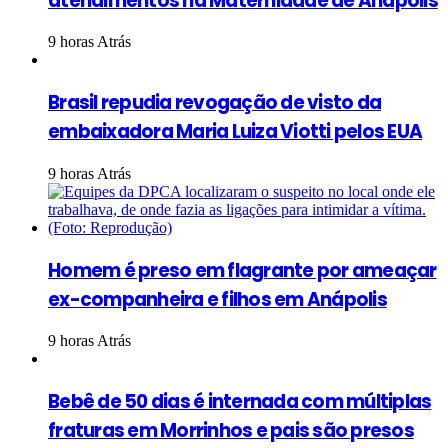
atendimentos na Maternidade de Anápolis
9 horas Atrás
Brasil repudia revogação de visto da
embaixadora Maria Luiza Viotti pelos EUA
9 horas Atrás
Homem é preso em flagrante por ameaçar
ex-companheira e filhos em Anápolis
9 horas Atrás
Bebê de 50 dias é internada com múltiplas
fraturas em Morrinhos e pais são presos