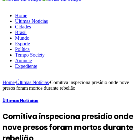
Home
Últimas Notícias
Cidades
Brasil
Mundo
Esporte
Política
Tempo Society
Anuncie
Expediente
Home
/
Últimas Notícias
/
Comitiva inspeciona presídio onde nove
presos foram mortos durante rebelião
Últimas Notícias
Comitiva inspeciona presídio onde
nove presos foram mortos durante
rebelião