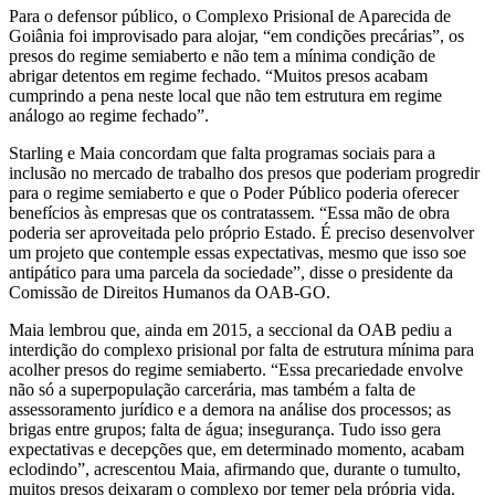
Para o defensor público, o Complexo Prisional de Aparecida de
Goiânia foi improvisado para alojar, “em condições precárias”, os
presos do regime semiaberto e não tem a mínima condição de
abrigar detentos em regime fechado. “Muitos presos acabam
cumprindo a pena neste local que não tem estrutura em regime
análogo ao regime fechado”.
Starling e Maia concordam que falta programas sociais para a
inclusão no mercado de trabalho dos presos que poderiam progredir
para o regime semiaberto e que o Poder Público poderia oferecer
benefícios às empresas que os contratassem. “Essa mão de obra
poderia ser aproveitada pelo próprio Estado. É preciso desenvolver
um projeto que contemple essas expectativas, mesmo que isso soe
antipático para uma parcela da sociedade”, disse o presidente da
Comissão de Direitos Humanos da OAB-GO.
Maia lembrou que, ainda em 2015, a seccional da OAB pediu a
interdição do complexo prisional por falta de estrutura mínima para
acolher presos do regime semiaberto. “Essa precariedade envolve
não só a superpopulação carcerária, mas também a falta de
assessoramento jurídico e a demora na análise dos processos; as
brigas entre grupos; falta de água; insegurança. Tudo isso gera
expectativas e decepções que, em determinado momento, acabam
eclodindo”, acrescentou Maia, afirmando que, durante o tumulto,
muitos presos deixaram o complexo por temer pela própria vida.