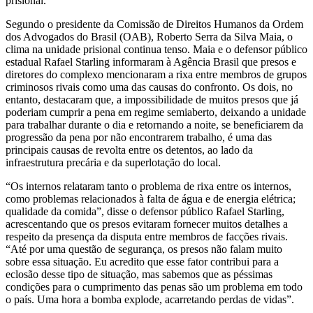
prisional.
Segundo o presidente da Comissão de Direitos Humanos da Ordem
dos Advogados do Brasil (OAB), Roberto Serra da Silva Maia, o
clima na unidade prisional continua tenso. Maia e o defensor público
estadual Rafael Starling informaram à Agência Brasil que presos e
diretores do complexo mencionaram a rixa entre membros de grupos
criminosos rivais como uma das causas do confronto. Os dois, no
entanto, destacaram que, a impossibilidade de muitos presos que já
poderiam cumprir a pena em regime semiaberto, deixando a unidade
para trabalhar durante o dia e retornando a noite, se beneficiarem da
progressão da pena por não encontrarem trabalho, é uma das
principais causas de revolta entre os detentos, ao lado da
infraestrutura precária e da superlotação do local.
“Os internos relataram tanto o problema de rixa entre os internos,
como problemas relacionados à falta de água e de energia elétrica;
qualidade da comida”, disse o defensor público Rafael Starling,
acrescentando que os presos evitaram fornecer muitos detalhes a
respeito da presença da disputa entre membros de facções rivais.
“Até por uma questão de segurança, os presos não falam muito
sobre essa situação. Eu acredito que esse fator contribui para a
eclosão desse tipo de situação, mas sabemos que as péssimas
condições para o cumprimento das penas são um problema em todo
o país. Uma hora a bomba explode, acarretando perdas de vidas”.