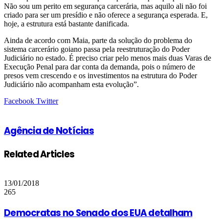
Não sou um perito em segurança carcerária, mas aquilo ali não foi
criado para ser um presídio e não oferece a segurança esperada. E,
hoje, a estrutura está bastante danificada.
Ainda de acordo com Maia, parte da solução do problema do
sistema carcerário goiano passa pela reestruturação do Poder
Judiciário no estado. É preciso criar pelo menos mais duas Varas de
Execução Penal para dar conta da demanda, pois o número de
presos vem crescendo e os investimentos na estrutura do Poder
Judiciário não acompanham esta evolução”.
Google+
LinkedIn
StumbleUpon
Tumblr
Pinterest
Reddit
VKontakte
Share
Print
Facebook
Twitter
via
Email
Agência de Notícias
Related Articles
13/01/2018
265
Democratas no Senado dos EUA detalham