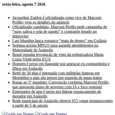
sexta-feira, agosto 7 2026
Últimas Notícias
Jacqueline Zaiden é oficializada como vice de Marconi
Perillo; veja os detalhes do anúncio
Oficializado candidato, Marconi Perillo pede campanha de
“suor, saliva e sola de sapato” e contrapõe legado ao
improviso
Lari Mundim lança romance “mata de dentro” em Goiânia
Semusa aciona MPGO para garantir atendimentos na
Maternidade de Anápolis
Brasil repudia revogação de visto da embaixadora Maria
Luiza Viotti pelos EUA
Homem é preso em flagrante por ameaçar ex-companheira e
filhos em Anápolis
Bebê de 50 dias é internada com múltiplas fraturas em
Morrinhos e pais são presos por suspeita de maus-tratos
Rumo ao 5º mandato: Convenção confirma Marconi Perillo,
que apresenta plano de governo com IA e foco regional
Entregador de app é preso por liderar espancamento de
morador em Anápolis
Rede municipal de Anápolis oferece 915 vagas remanescentes
a partir de 5 de agosto