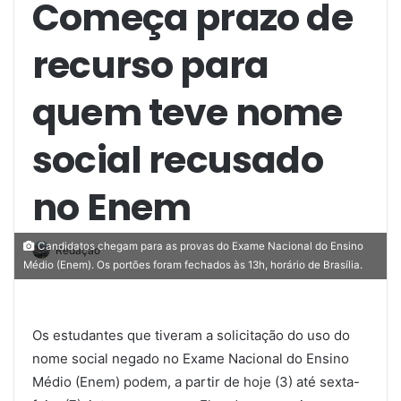
Começa prazo de
recurso para
quem teve nome
social recusado
no Enem
Candidatos chegam para as provas do Exame Nacional do Ensino
Redação
Médio (Enem). Os portões foram fechados às 13h, horário de Brasília.
Os estudantes que tiveram a solicitação do uso do
nome social negado no Exame Nacional do Ensino
Médio (Enem) podem, a partir de hoje (3) até sexta-