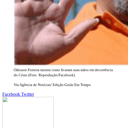
Odesson Ferreira mostra como ficaram suas mãos em decorrência
do Césio (Foto: Reprodução/Facebook)
Via Agência de Notícias/ Edição-Goiás Em Tempo
Google+
LinkedIn
StumbleUpon
Tumblr
Pinterest
Reddit
VKontakte
Share
Print
Facebook
Twitter
via
Email