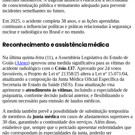
de conscientização pública e treinamento adequado para prevenir
incidentes semelhantes no futuro.
Em 2025, o acidente completa 38 anos, e as lições aprendidas
continuam a influenciar políticas e práticas relacionadas à segurança
nuclear e radiológica no Brasil e no mundo.
Reconhecimento e assistência médica
Na última quinta-feira (11), a Assembleia Legislativa do Estado de
Goiás (
Alego
) aprovou uma medida significativa para as vítimas do
acidente radiológico com o
Césio-137
. Aprovado por 24 votos
favoráveis, o Projeto de Lei nº 21358/25 altera a Lei nº 15.071/04,
atualizando a composição da Junta Médica Oficial Específica da
Secretaria de Estado da Saúde (SES). Essa atualização visa
aprimorar o
atendimento às vítimas
, incluindo a especialidade de
psiquiatria, conforme decisão judicial anterior, e flexibilizando o
quórum necessário para emissão de laudos médicos.
A medida também prevê a possibilidade de substituição temporária
de membros da
junta médica
em casos de afastamentos superiores a
30 dias, garantindo a continuidade dos serviços. Além disso,
estabelece que, sempre que o periciado apresentar enfermidades que
não correspondam às especialidades da junta, poderão ser