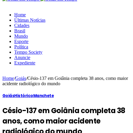
Home
Últimas Notícias
Cidades
Brasil
Mundo
Esporte
Política
Tempo Society
Anuncie
Expediente
Home
/
Goiás
/
Césio-137 em Goiânia completa 38 anos, como maior
acidente radiológico do mundo
Goiás
Histórico
Manchete
Césio-137 em Goiânia completa 38
anos, como maior acidente
radiológico do mundo