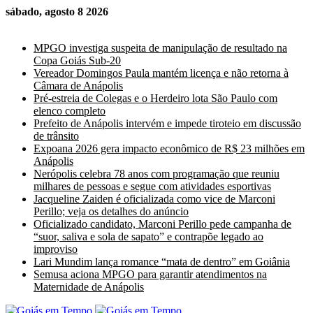
sábado, agosto 8 2026
Últimas Notícias
MPGO investiga suspeita de manipulação de resultado na
Copa Goiás Sub-20
Vereador Domingos Paula mantém licença e não retorna à
Câmara de Anápolis
Pré-estreia de Colegas e o Herdeiro lota São Paulo com
elenco completo
Prefeito de Anápolis intervém e impede tiroteio em discussão
de trânsito
Expoana 2026 gera impacto econômico de R$ 23 milhões em
Anápolis
Nerópolis celebra 78 anos com programação que reuniu
milhares de pessoas e segue com atividades esportivas
Jacqueline Zaiden é oficializada como vice de Marconi
Perillo; veja os detalhes do anúncio
Oficializado candidato, Marconi Perillo pede campanha de
“suor, saliva e sola de sapato” e contrapõe legado ao
improviso
Lari Mundim lança romance “mata de dentro” em Goiânia
Semusa aciona MPGO para garantir atendimentos na
Maternidade de Anápolis