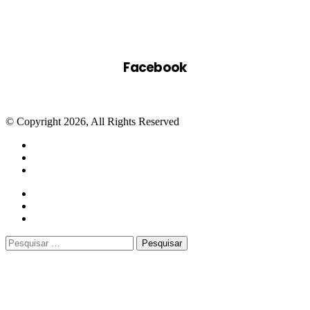
Facebook
© Copyright 2026, All Rights Reserved
Facebook
Twitter
WhatsApp
Telegram
Close
Pesquisar
por: