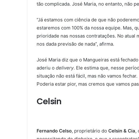
tão complicada. José Maria, no entanto, não p
“Já estamos com ciência de que não poderemos
estaremos com 100% da nossa equipe. Mas, qu
prioridade nas nossas contratações. No atua
nos dada previsão de nada”, afirma.
José Maria diz que o Mangueiras está fechado
aderiu o
delivery
. Ele estima que, nesse perío
situação não está fácil, mas não vamos fechar
Poderia estar pior, mas cremos que vamos pa
Celsin
Fernando Celso
, proprietário do
Celsin & Cia
,
necessitando do dinheiro, e que a recontrataçã