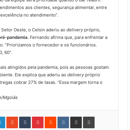
tendimentos aos clientes, segurança alimentar, entre
 excelência no atendimento”.
 Setor Oeste, o Celsin aderiu ao
delivery
próprio,
pré-pandemia.
Fernando afirma que, para enfrentar a
o. “Priorizamos o fornecedor e os funcionários.
, 60”.
is atingidos pela pandemia, pois as pessoas gostam
mbiente. Ele explica que aderiu ao
delivery
próprio
entregas cobrar 27% de taxas. “Essa margem torna o
e/Mgoiás
gle+
LinkedIn
StumbleUpon
Tumblr
Pinterest
Reddit
VKontakte
Share
Print
via
Email