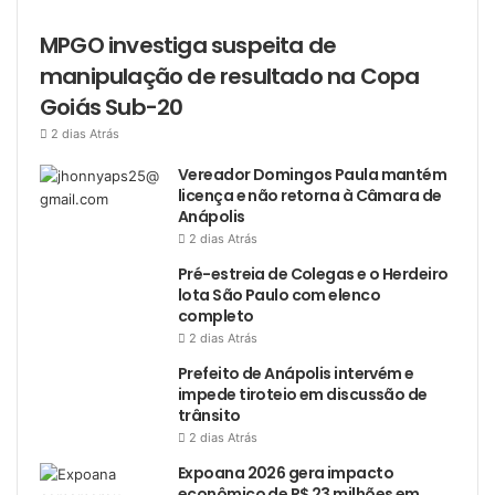
MPGO investiga suspeita de
manipulação de resultado na Copa
Goiás Sub-20
2 dias Atrás
Vereador Domingos Paula mantém
licença e não retorna à Câmara de
Anápolis
2 dias Atrás
Pré-estreia de Colegas e o Herdeiro
lota São Paulo com elenco
completo
2 dias Atrás
Prefeito de Anápolis intervém e
impede tiroteio em discussão de
trânsito
2 dias Atrás
Expoana 2026 gera impacto
econômico de R$ 23 milhões em