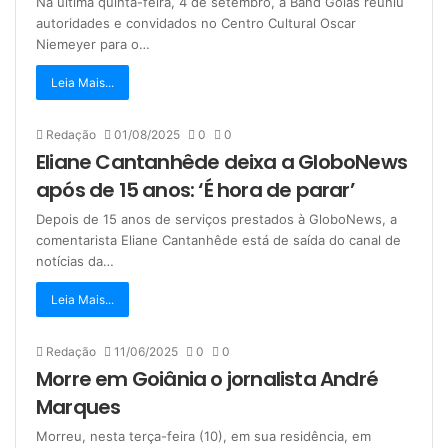
Na última quinta-feira, 4 de setembro, a Band Goiás reuniu
autoridades e convidados no Centro Cultural Oscar
Niemeyer para o…
Leia Mais...
Redação
01/08/2025
0
0
Eliane Cantanhêde deixa a GloboNews
após de 15 anos: ‘É hora de parar’
Depois de 15 anos de serviços prestados à GloboNews, a
comentarista Eliane Cantanhêde está de saída do canal de
notícias da…
Leia Mais...
Redação
11/06/2025
0
0
Morre em Goiânia o jornalista André
Marques
Morreu, nesta terça-feira (10), em sua residência, em