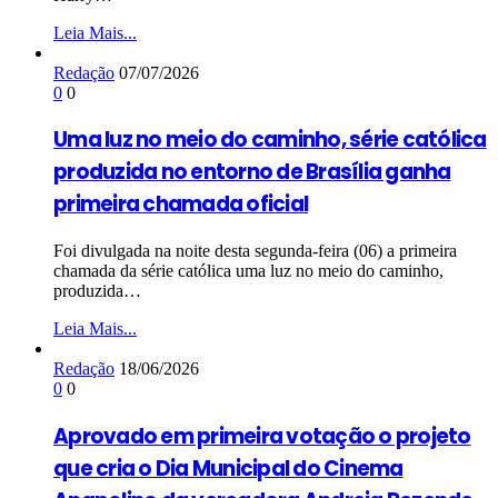
Leia Mais...
Redação
07/07/2026
0
0
Uma luz no meio do caminho, série católica
produzida no entorno de Brasília ganha
primeira chamada oficial
Foi divulgada na noite desta segunda-feira (06) a primeira
chamada da série católica uma luz no meio do caminho,
produzida…
Leia Mais...
Redação
18/06/2026
0
0
Aprovado em primeira votação o projeto
que cria o Dia Municipal do Cinema