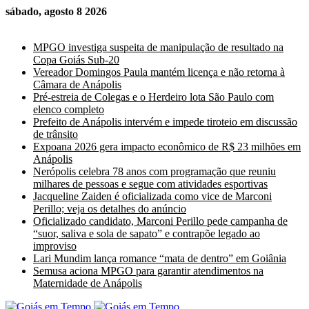
sábado, agosto 8 2026
Últimas Notícias
MPGO investiga suspeita de manipulação de resultado na
Copa Goiás Sub-20
Vereador Domingos Paula mantém licença e não retorna à
Câmara de Anápolis
Pré-estreia de Colegas e o Herdeiro lota São Paulo com
elenco completo
Prefeito de Anápolis intervém e impede tiroteio em discussão
de trânsito
Expoana 2026 gera impacto econômico de R$ 23 milhões em
Anápolis
Nerópolis celebra 78 anos com programação que reuniu
milhares de pessoas e segue com atividades esportivas
Jacqueline Zaiden é oficializada como vice de Marconi
Perillo; veja os detalhes do anúncio
Oficializado candidato, Marconi Perillo pede campanha de
“suor, saliva e sola de sapato” e contrapõe legado ao
improviso
Lari Mundim lança romance “mata de dentro” em Goiânia
Semusa aciona MPGO para garantir atendimentos na
Maternidade de Anápolis