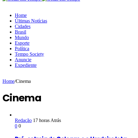
Home
Últimas Notícias
Cidades
Brasil
Mundo
Esporte
Política
Tempo Society
Anuncie
Expediente
Home
/
Cinema
Cinema
Redação
17 horas Atrás
0
0