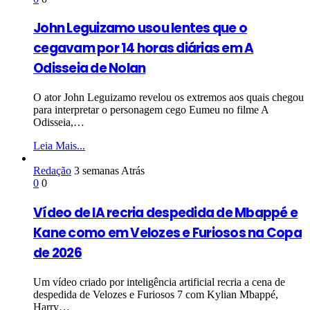
John Leguizamo usou lentes que o
cegavam por 14 horas diárias em A
Odisseia de Nolan
O ator John Leguizamo revelou os extremos aos quais chegou
para interpretar o personagem cego Eumeu no filme A
Odisseia,…
Leia Mais...
Redação
3 semanas Atrás
0
0
Vídeo de IA recria despedida de Mbappé e
Kane como em Velozes e Furiosos na Copa
de 2026
Um vídeo criado por inteligência artificial recria a cena de
despedida de Velozes e Furiosos 7 com Kylian Mbappé,
Harry…