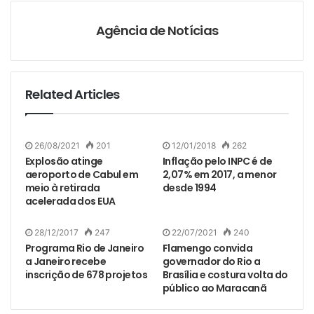
Agência de Notícias
Related Articles
26/08/2021
201
12/01/2018
262
Explosão atinge
Inflação pelo INPC é de
aeroporto de Cabul em
2,07% em 2017, a menor
meio à retirada
desde 1994
acelerada dos EUA
28/12/2017
247
22/07/2021
240
Programa Rio de Janeiro
Flamengo convida
a Janeiro recebe
governador do Rio a
inscrição de 678 projetos
Brasília e costura volta do
público ao Maracanã