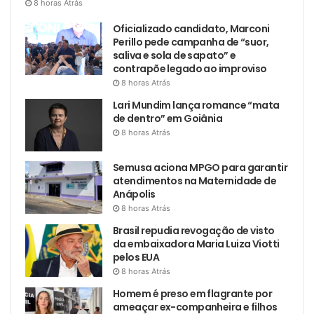
8 horas Atrás
Oficializado candidato, Marconi
Perillo pede campanha de “suor,
saliva e sola de sapato” e
contrapõe legado ao improviso
8 horas Atrás
Lari Mundim lança romance “mata
de dentro” em Goiânia
8 horas Atrás
Semusa aciona MPGO para garantir
atendimentos na Maternidade de
Anápolis
8 horas Atrás
Brasil repudia revogação de visto
da embaixadora Maria Luiza Viotti
pelos EUA
8 horas Atrás
Homem é preso em flagrante por
ameaçar ex-companheira e filhos