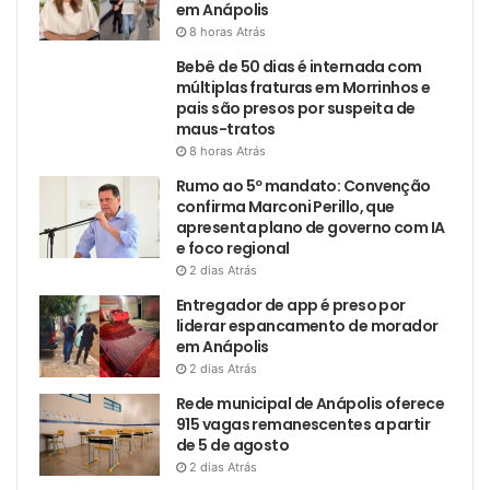
em Anápolis
8 horas Atrás
Bebê de 50 dias é internada com
múltiplas fraturas em Morrinhos e
pais são presos por suspeita de
maus-tratos
8 horas Atrás
Rumo ao 5º mandato: Convenção
confirma Marconi Perillo, que
apresenta plano de governo com IA
e foco regional
2 dias Atrás
Entregador de app é preso por
liderar espancamento de morador
em Anápolis
2 dias Atrás
Rede municipal de Anápolis oferece
915 vagas remanescentes a partir
de 5 de agosto
2 dias Atrás