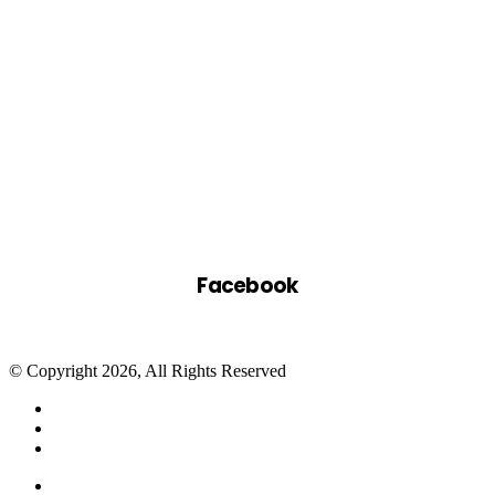
Facebook
© Copyright 2026, All Rights Reserved
Facebook
Twitter
WhatsApp
Telegram
Close