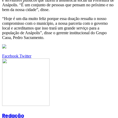
e servidores públicos que fazem a assistência social da Prefeitura de
Anápolis. “É um conjunto de pessoas que pensam no próximo e no
bem da nossa cidade”, disse.
“Hoje é um dia muito feliz porque essa doação ressalta o nosso
compromisso com o município, a nossa parceria com o governo
local e acreditamos que isso trará um grande serviço para a
população de Anápolis”, disse o gerente institucional do Grupo
Caoa, Pedro Sacramento.
Google+
LinkedIn
StumbleUpon
Tumblr
Pinterest
Reddit
VKontakte
Share
Print
Facebook
Twitter
via
Email
Redação