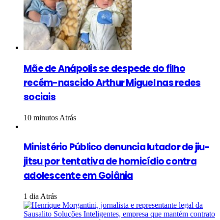
Mãe de Anápolis se despede do filho
recém-nascido Arthur Miguel nas redes
sociais
10 minutos Atrás
Ministério Público denuncia lutador de jiu-
jitsu por tentativa de homicídio contra
adolescente em Goiânia
1 dia Atrás