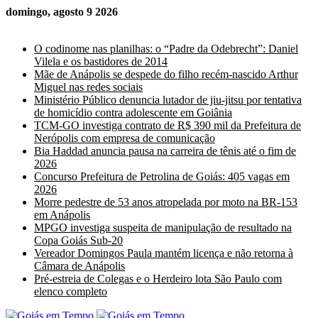
domingo, agosto 9 2026
Últimas Notícias
O codinome nas planilhas: o “Padre da Odebrecht”: Daniel
Vilela e os bastidores de 2014
Mãe de Anápolis se despede do filho recém-nascido Arthur
Miguel nas redes sociais
Ministério Público denuncia lutador de jiu-jitsu por tentativa
de homicídio contra adolescente em Goiânia
TCM-GO investiga contrato de R$ 390 mil da Prefeitura de
Nerópolis com empresa de comunicação
Bia Haddad anuncia pausa na carreira de tênis até o fim de
2026
Concurso Prefeitura de Petrolina de Goiás: 405 vagas em
2026
Morre pedestre de 53 anos atropelada por moto na BR-153
em Anápolis
MPGO investiga suspeita de manipulação de resultado na
Copa Goiás Sub-20
Vereador Domingos Paula mantém licença e não retorna à
Câmara de Anápolis
Pré-estreia de Colegas e o Herdeiro lota São Paulo com
elenco completo