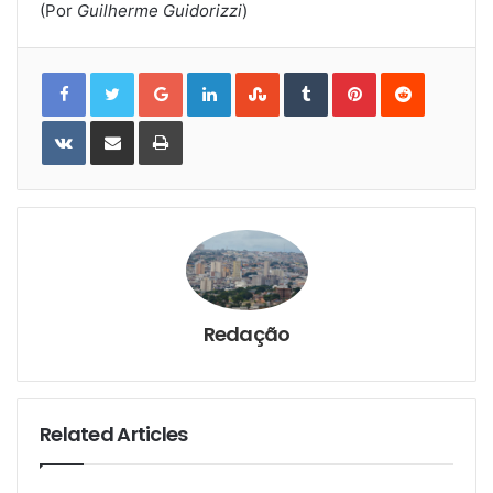
(Por
Guilherme Guidorizzi
)
Google+
LinkedIn
StumbleUpon
Tumblr
Pinterest
Reddit
VKontakte
Share
Print
via
Email
Redação
Related Articles