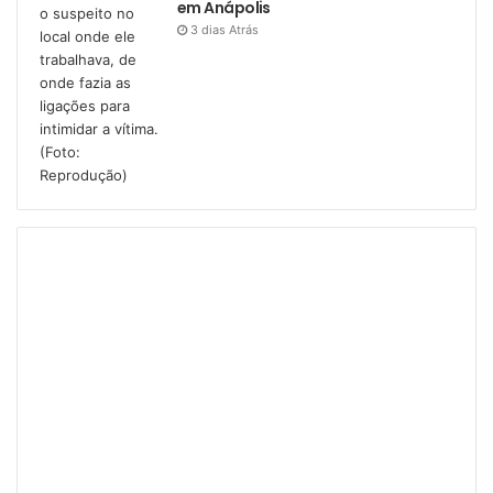
em Anápolis
3 dias Atrás