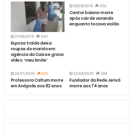
28/08/2019
350
Cantor baiano morre
após cair de varanda
enquanto tocava violão
21/08/2019
440
Esposa traída deixa
roupas do marido em
agência da Caixa e grava
vídeo: ‘meu limite’
24/01/2020
626
23/06/2020
384
Professora Caltum morre
Fundador da Rede Jerivá
em Anápolis aos 82 anos
morre aos 74 anos