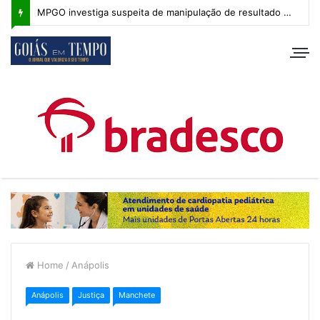
MPGO investiga suspeita de manipulação de resultado na Copa Goiás Sub-20
Home
/
Anápolis
Anápolis
Justiça
Manchete