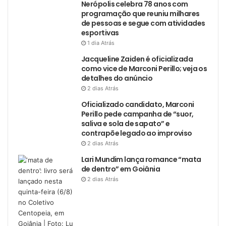
Nerópolis celebra 78 anos com
programação que reuniu milhares
de pessoas e segue com atividades
esportivas
1 dia Atrás
Jacqueline Zaiden é oficializada
como vice de Marconi Perillo; veja os
detalhes do anúncio
2 dias Atrás
Oficializado candidato, Marconi
Perillo pede campanha de “suor,
saliva e sola de sapato” e
contrapõe legado ao improviso
2 dias Atrás
Lari Mundim lança romance “mata
de dentro” em Goiânia
2 dias Atrás