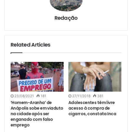
Redação
Related Articles
23/08/2021
181
27/11/2018
381
‘Homem-Aranha’ de
Adolescentes têm livre
Anápolis sobe em viaduto
acesso à compra de
na cidade após ser
cigarros, constata Inca
enganado com falso
emprego