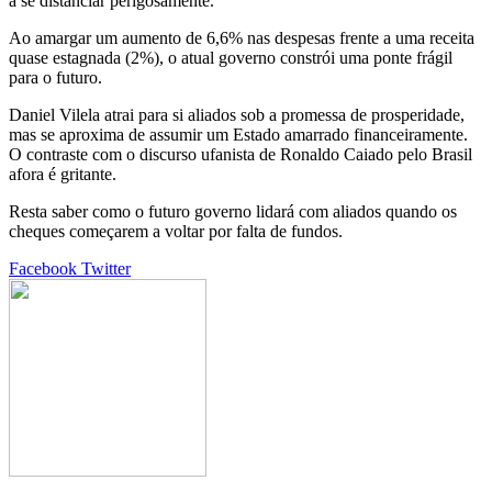
a se distanciar perigosamente.
Ao amargar um aumento de 6,6% nas despesas frente a uma receita
quase estagnada (2%), o atual governo constrói uma ponte frágil
para o futuro.
Daniel Vilela atrai para si aliados sob a promessa de prosperidade,
mas se aproxima de assumir um Estado amarrado financeiramente.
O contraste com o discurso ufanista de Ronaldo Caiado pelo Brasil
afora é gritante.
Resta saber como o futuro governo lidará com aliados quando os
cheques começarem a voltar por falta de fundos.
Google+
LinkedIn
StumbleUpon
Tumblr
Pinterest
Reddit
VKontakte
Share
Print
Facebook
Twitter
via
Email