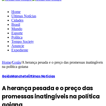
Home
Últimas Notícias
Cidades
Brasil
Mundo
Esporte
Política
Tempo Society
Anuncie
Expediente
Home
/
Goiás
/
A herança pesada e o preço das promessas inatingíveis
na política goiana
Goiás
Manchete
Últimas Notícias
A herança pesada e o preço das
promessas inatingíveis na política
goiana