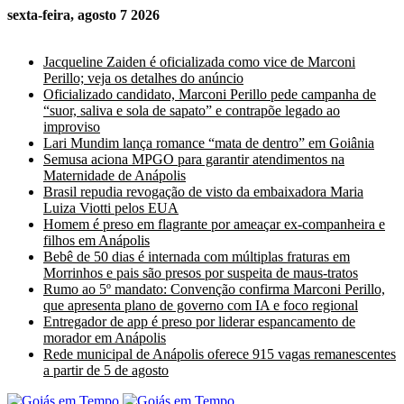
sexta-feira, agosto 7 2026
Últimas Notícias
Jacqueline Zaiden é oficializada como vice de Marconi
Perillo; veja os detalhes do anúncio
Oficializado candidato, Marconi Perillo pede campanha de
“suor, saliva e sola de sapato” e contrapõe legado ao
improviso
Lari Mundim lança romance “mata de dentro” em Goiânia
Semusa aciona MPGO para garantir atendimentos na
Maternidade de Anápolis
Brasil repudia revogação de visto da embaixadora Maria
Luiza Viotti pelos EUA
Homem é preso em flagrante por ameaçar ex-companheira e
filhos em Anápolis
Bebê de 50 dias é internada com múltiplas fraturas em
Morrinhos e pais são presos por suspeita de maus-tratos
Rumo ao 5º mandato: Convenção confirma Marconi Perillo,
que apresenta plano de governo com IA e foco regional
Entregador de app é preso por liderar espancamento de
morador em Anápolis
Rede municipal de Anápolis oferece 915 vagas remanescentes
a partir de 5 de agosto