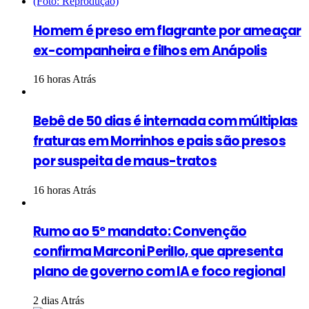
Homem é preso em flagrante por ameaçar
ex-companheira e filhos em Anápolis
16 horas Atrás
Bebê de 50 dias é internada com múltiplas
fraturas em Morrinhos e pais são presos
por suspeita de maus-tratos
16 horas Atrás
Rumo ao 5º mandato: Convenção
confirma Marconi Perillo, que apresenta
plano de governo com IA e foco regional
2 dias Atrás