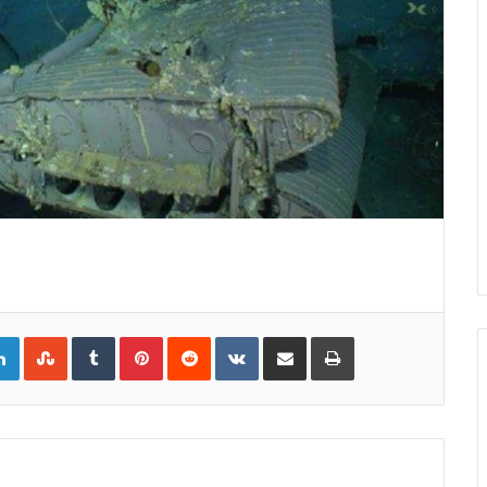
gle+
LinkedIn
StumbleUpon
Tumblr
Pinterest
Reddit
VKontakte
Share
Print
via
Email