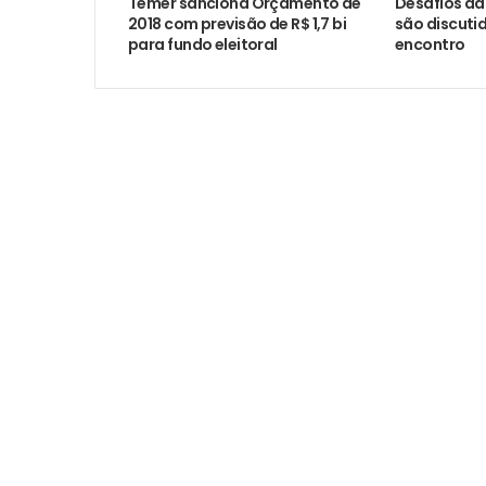
Temer sanciona Orçamento de
Desafios d
2018 com previsão de R$ 1,7 bi
são discuti
para fundo eleitoral
encontro