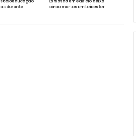
a socioeducação
Explosão em edifício deixa
dos durante
cinco mortos em Leicester