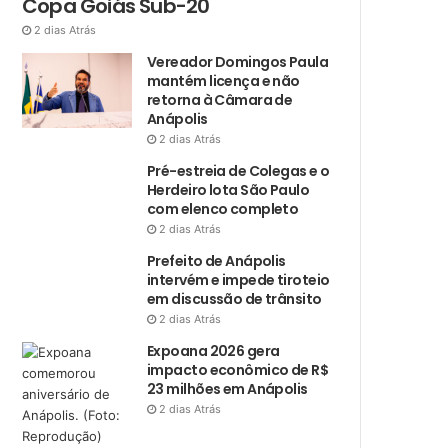
Copa Goiás Sub-20
2 dias Atrás
Vereador Domingos Paula
mantém licença e não
retorna à Câmara de
Anápolis
2 dias Atrás
Pré-estreia de Colegas e o
Herdeiro lota São Paulo
com elenco completo
2 dias Atrás
Prefeito de Anápolis
intervém e impede tiroteio
em discussão de trânsito
2 dias Atrás
Expoana 2026 gera
impacto econômico de R$
23 milhões em Anápolis
2 dias Atrás