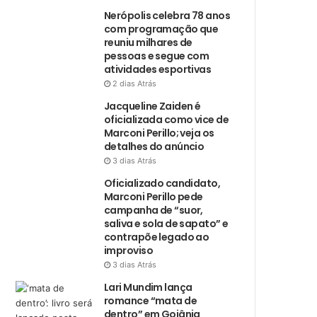
Nerópolis celebra 78 anos
com programação que
reuniu milhares de
pessoas e segue com
atividades esportivas
2 dias Atrás
Jacqueline Zaiden é
oficializada como vice de
Marconi Perillo; veja os
detalhes do anúncio
3 dias Atrás
Oficializado candidato,
Marconi Perillo pede
campanha de “suor,
saliva e sola de sapato” e
contrapõe legado ao
improviso
3 dias Atrás
Lari Mundim lança
romance “mata de
dentro” em Goiânia