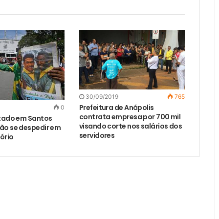
30/09/2019
765
Prefeitura de Anápolis
0
contrata empresa por 700 mil
ltado em Santos
visando corte nos salários dos
ão se despedir em
servidores
lório