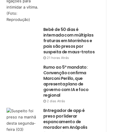
Bebê de 50 dias é
internada com múltiplas
fraturas em Morrinhos e
pais são presos por
suspeita de maus-tratos
21 horas Atrás
Rumo ao 5º mandato:
Convenção confirma
Marconi Perillo, que
apresenta plano de
governo com IA e foco
regional
2 dias Atrás
Entregador de app é
preso por liderar
espancamento de
morador em Anápolis