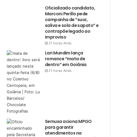
Oficializado candidato,
Marconi Perillo pede
campanha de “suor,
saliva e sola de sapato” e
contrapõe legado ao
improviso
21 horas Atrás
Lari Mundim lança
romance “mata de
dentro” em Goiânia
21 horas Atrás
Semusa aciona MPGO
para garantir
atendimentos na