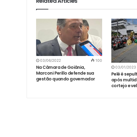
Related Articles
03/06/2022
100
Na Câmara de Goiânia,
03/01/2023
Marconi Perillo defende sua
Pelé é sepu
gestão quando governador
após multid
cortejo e ve