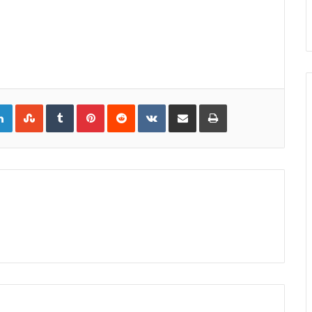
gle+
LinkedIn
StumbleUpon
Tumblr
Pinterest
Reddit
VKontakte
Share
Print
via
Email