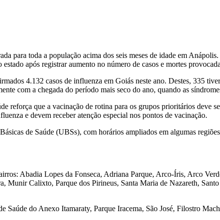
liberada para toda a população acima dos seis meses de idade em Anápolis
 estado após registrar aumento no número de casos e mortes provocadas
rmados 4.132 casos de influenza em Goiás neste ano. Destes, 335 tiver
ente com a chegada do período mais seco do ano, quando as síndromes re
úde reforça que a vacinação de rotina para os grupos prioritários deve 
fluenza e devem receber atenção especial nos pontos de vacinação.
 Básicas de Saúde (UBSs), com horários ampliados em algumas regiões. 
bairros: Abadia Lopes da Fonseca, Adriana Parque, Arco-Íris, Arco Verd
a, Munir Calixto, Parque dos Pirineus, Santa Maria de Nazareth, Sant
 de Saúde do Anexo Itamaraty, Parque Iracema, São José, Filostro Mach