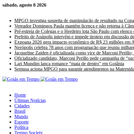
sábado, agosto 8 2026
Últimas Notícias
MPGO investiga suspeita de manipulação de resultado na Cop
Vereador Domingos Paula mantém licença e não retorna à Câm
Pré-estreia de Colegas e o Herdeiro lota São Paulo com elenco
Prefeito de Anápolis intervém e impede tiroteio em discussão de
Expoana 2026 gera impacto econômico de R$ 23 milhões em A
Nerópolis celebra 78 anos com programação que reuniu milhare
Jacqueline Zaiden é oficializada como vice de Marconi Perillo;
Oficializado candidato, Marconi Perillo pede campanha de “suor
Lari Mundim lança romance “mata de dentro” em Goiânia
Semusa aciona MPGO para garantir atendimentos na Maternida
Home
Últimas Notícias
Cidades
Brasil
Mundo
Esporte
Política
Tempo Society