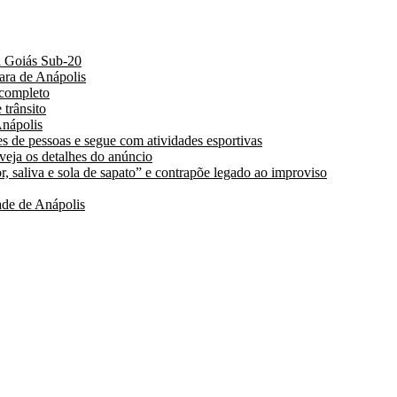
a Goiás Sub-20
ara de Anápolis
 completo
 trânsito
nápolis
s de pessoas e segue com atividades esportivas
 veja os detalhes do anúncio
, saliva e sola de sapato” e contrapõe legado ao improviso
de de Anápolis