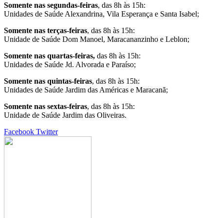
Somente nas segundas-feiras
, das 8h às 15h:
Unidades de Saúde Alexandrina, Vila Esperança e Santa Isabel;
Somente nas terças-feiras
, das 8h às 15h:
Unidade de Saúde Dom Manoel, Maracananzinho e Leblon;
Somente nas quartas-feiras,
das 8h às 15h:
Unidades de Saúde Jd. Alvorada e Paraíso;
Somente nas quintas-feiras
, das 8h às 15h:
Unidades de Saúde Jardim das Américas e Maracanã;
Somente nas sextas-feiras
, das 8h às 15h:
Unidade de Saúde Jardim das Oliveiras.
Google+
LinkedIn
StumbleUpon
Tumblr
Pinterest
Reddit
VKontakte
Share
Print
Facebook
Twitter
via
Email