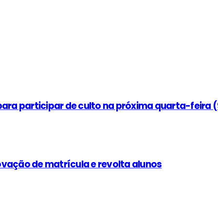
ara participar de culto na próxima quarta-feira 
vação de matrícula e revolta alunos