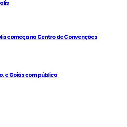
olis
olis começa no Centro de Convenções
co, e Goiás com público