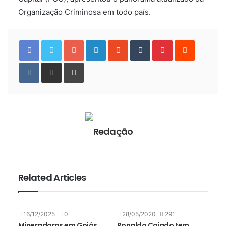
Organização Criminosa em todo país.
Google+
LinkedIn
StumbleUpon
Tumblr
Pinterest
Reddit
VKontakte
Share
Print
via
Email
Redação
Related Articles
16/12/2025
0
28/05/2020
291
Mineradoras em Goiás
Ronaldo Caiado tem