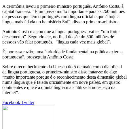
A cerimônia levou o primeiro-ministro português, Antônio Costa, à
capital francesa.
“É um passo muito importante para as 260 milhões
de pessoas que têm o português com língua oficial e que é hoje a
língua mais falada no hemisfério Sul”, disse o primeiro-ministro.
Antônio Costa realçou que a língua portuguesa vai ter “um forte
crescimento”. Segundo ele, no final do século 500 milhões de
pessoas vão falar português, “língua cada vez mais global”.
É, por essa razão, uma “prioridade fundamental na política externa
portuguesa”, prosseguiu Antônio Costa.
Sobre o reconhecimento da Unesco do 5 de maio como dia oficial
da língua portuguesa, o primeiro-ministro disse tratar-se de algo
“muito importante porque é o reconhecimento desta dimensão global
numa língua que é falada oficialmente em nove países, em quatro
continentes e que é a quinta língua mais utilizada no espaço da
internet”.
Google+
LinkedIn
StumbleUpon
Tumblr
Pinterest
Reddit
VKontakte
Share
Print
Facebook
Twitter
via
Email