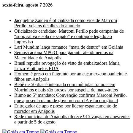
sexta-feira, agosto 7 2026
Últimas Notícias
Jacqueline Zaiden é oficializada como vice de Marconi
Perillo; veja os detalhes do anúncio
Oficializado candidato, Marconi Perillo pede campanha de
“suor, saliva e sola de sapato” e contrapõe legado ao
improviso
Lari Mundim lança romance “mata de dentro” em Goiânia
Semusa aciona MPGO para garantir atendimentos na
Maternidade de Anápolis
Brasil repudia revogação de visto da embaixadora Maria
Luiza Viotti pelos EUA
Homem é preso em flagrante por ameaçar ex-companheira e
filhos em Anápolis
Bebê de 50 dias é internada com múltiplas fraturas em
Morrinhos e pais são presos por suspeita de maus-tratos
Rumo ao 5º mandato: Convenção confirma Marconi Perillo,
que apresenta plano de governo com IA e foco regional
Entregador de app é preso por liderar espancamento de
morador em Anápolis
Rede municipal de Anápolis oferece 915 vagas remanescentes
a partir de 5 de agosto