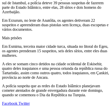
sul de Istambul, a polícia deteve 39 pessoas suspeitas de fazerem
parte do Estado Islâmico, entre elas, 28 sírios e dois homens do
Azerbaijão.
Em Erzurum, no leste de Anatólia, os agentes detiveram 22
suspeitos e apreenderam duas pistolas sem licença, duas escopetas e
vários documentos.
Mais prisões
Em Esmirna, terceira maior cidade turca, situada no litoral do Egeu,
os agentes prenderam 15 suspeitos, seis deles sírios, entre eles duas
mulheres.
A eles se somam cinco detidos na cidade ocidental de Eskisehir,
quatro deles iraquianos e uma pessoa oriunda da república russa do
Tartaristão, assim como outros quatro, todos iraquianos, em Çankiri,
província ao norte de Ancara.
A polícia suspeita que as redes do Estado Islâmico planejavam
cometer atentados de grande envergadura durante este domingo,
quando se comemora o Dia da República na Turquia.
Google+
LinkedIn
StumbleUpon
Tumblr
Pinterest
Reddit
VKontakte
Share
Print
Facebook
Twitter
via