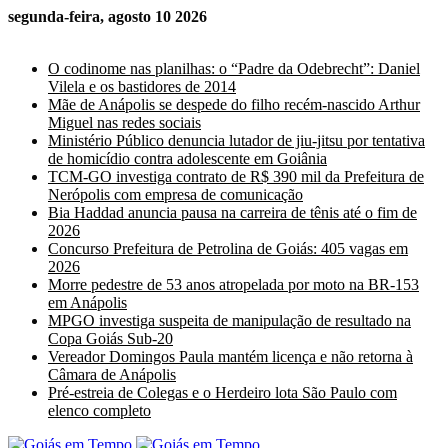
segunda-feira, agosto 10 2026
Últimas Notícias
O codinome nas planilhas: o “Padre da Odebrecht”: Daniel
Vilela e os bastidores de 2014
Mãe de Anápolis se despede do filho recém-nascido Arthur
Miguel nas redes sociais
Ministério Público denuncia lutador de jiu-jitsu por tentativa
de homicídio contra adolescente em Goiânia
TCM-GO investiga contrato de R$ 390 mil da Prefeitura de
Nerópolis com empresa de comunicação
Bia Haddad anuncia pausa na carreira de tênis até o fim de
2026
Concurso Prefeitura de Petrolina de Goiás: 405 vagas em
2026
Morre pedestre de 53 anos atropelada por moto na BR-153
em Anápolis
MPGO investiga suspeita de manipulação de resultado na
Copa Goiás Sub-20
Vereador Domingos Paula mantém licença e não retorna à
Câmara de Anápolis
Pré-estreia de Colegas e o Herdeiro lota São Paulo com
elenco completo