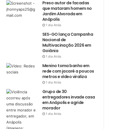
Preso autor de facadas
que mataram homem no
Jardim Alvorada em
Anápolis
1 dia Atrás
SES-GO lança Campanha
Nacional de
Multivacinação 2026 em
Goiânia
1 dia Atrás
Menino toma banho em
rede com jacaré a poucos
metros e vídeo viraliza
1 dia Atrás
Grupo de 30
entregadores invade casa
em Anápolis e agride
morador
1 dia Atrás