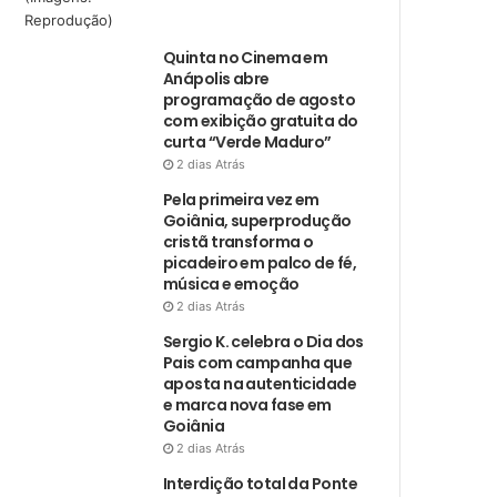
Quinta no Cinema em
Anápolis abre
programação de agosto
com exibição gratuita do
curta “Verde Maduro”
2 dias Atrás
Pela primeira vez em
Goiânia, superprodução
cristã transforma o
picadeiro em palco de fé,
música e emoção
2 dias Atrás
Sergio K. celebra o Dia dos
Pais com campanha que
aposta na autenticidade
e marca nova fase em
Goiânia
2 dias Atrás
Interdição total da Ponte