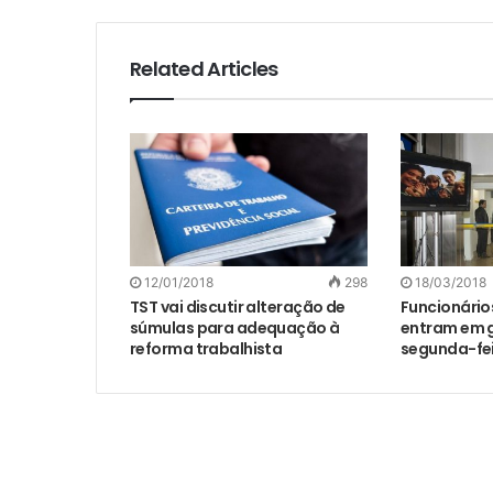
Related Articles
12/01/2018
298
18/03/2018
TST vai discutir alteração de
Funcionário
súmulas para adequação à
entram em g
reforma trabalhista
segunda-fe