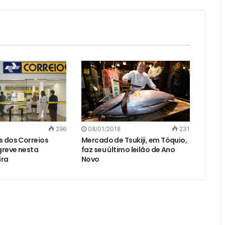
296
08/01/2018
231
s dos Correios
Mercado de Tsukiji, em Tóquio,
reve nesta
faz seu último leilão de Ano
ira
Novo