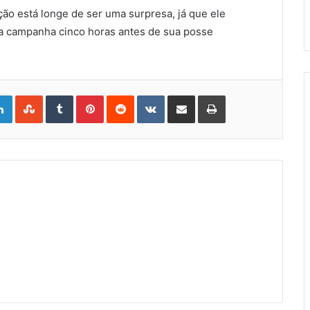
ão está longe de ser uma surpresa, já que ele
a campanha cinco horas antes de sua posse
gle+
LinkedIn
StumbleUpon
Tumblr
Pinterest
Reddit
VKontakte
Share
Print
via
Email