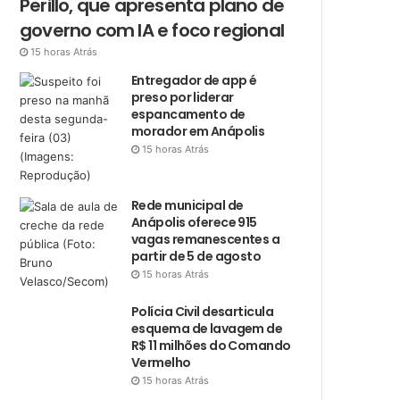
Perillo, que apresenta plano de
governo com IA e foco regional
15 horas Atrás
Entregador de app é
preso por liderar
espancamento de
morador em Anápolis
15 horas Atrás
Rede municipal de
Anápolis oferece 915
vagas remanescentes a
partir de 5 de agosto
15 horas Atrás
Polícia Civil desarticula
esquema de lavagem de
R$ 11 milhões do Comando
Vermelho
15 horas Atrás