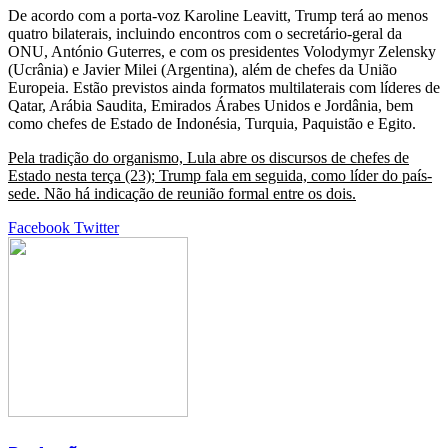
De acordo com a porta-voz Karoline Leavitt, Trump terá ao menos
quatro bilaterais, incluindo encontros com o secretário-geral da
ONU, António Guterres, e com os presidentes Volodymyr Zelensky
(Ucrânia) e Javier Milei (Argentina), além de chefes da União
Europeia. Estão previstos ainda formatos multilaterais com líderes de
Qatar, Arábia Saudita, Emirados Árabes Unidos e Jordânia, bem
como chefes de Estado de Indonésia, Turquia, Paquistão e Egito.
Pela tradição do organismo, Lula abre os discursos de chefes de
Estado nesta terça (23); Trump fala em seguida, como líder do país-
sede. Não há indicação de reunião formal entre os dois.
Google+
LinkedIn
StumbleUpon
Tumblr
Pinterest
Reddit
VKontakte
Share
Print
Facebook
Twitter
via
Email