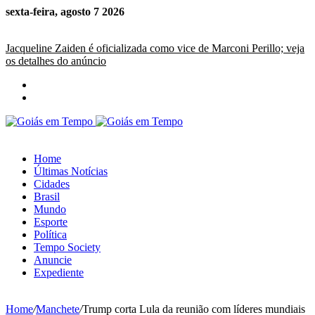
sexta-feira, agosto 7 2026
Últimas Notícias
Jacqueline Zaiden é oficializada como vice de Marconi Perillo; veja
os detalhes do anúncio
Home
Últimas Notícias
Cidades
Brasil
Mundo
Esporte
Política
Tempo Society
Anuncie
Expediente
Home
/
Manchete
/
Trump corta Lula da reunião com líderes mundiais