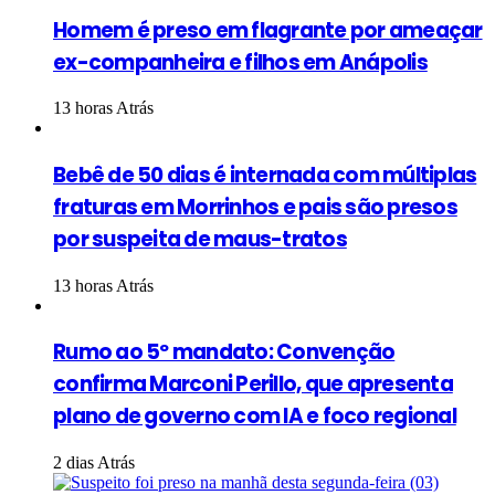
Homem é preso em flagrante por ameaçar
ex-companheira e filhos em Anápolis
13 horas Atrás
Bebê de 50 dias é internada com múltiplas
fraturas em Morrinhos e pais são presos
por suspeita de maus-tratos
13 horas Atrás
Rumo ao 5º mandato: Convenção
confirma Marconi Perillo, que apresenta
plano de governo com IA e foco regional
2 dias Atrás