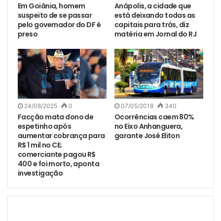
Em Goiânia, homem
Anápolis, a cidade que
suspeito de se passar
está deixando todas as
pelo governador do DF é
capitais para trás, diz
preso
matéria em Jornal do RJ
24/08/2025
0
07/05/2018
340
Facção mata dono de
Ocorrências caem 80%
espetinho após
no Eixo Anhanguera,
aumentar cobrança para
garante José Eliton
R$ 1 mil no CE;
comerciante pagou R$
400 e foi morto, aponta
investigação