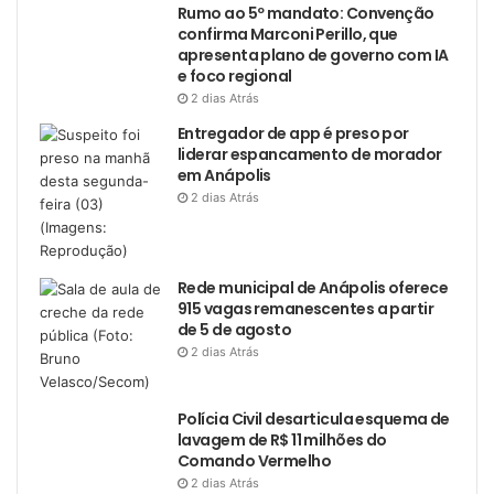
Rumo ao 5º mandato: Convenção
confirma Marconi Perillo, que
apresenta plano de governo com IA
e foco regional
2 dias Atrás
Entregador de app é preso por
liderar espancamento de morador
em Anápolis
2 dias Atrás
Rede municipal de Anápolis oferece
915 vagas remanescentes a partir
de 5 de agosto
2 dias Atrás
Polícia Civil desarticula esquema de
lavagem de R$ 11 milhões do
Comando Vermelho
2 dias Atrás