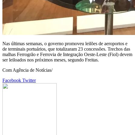
Nas últimas semanas, o governo promoveu leilões de aeroportos e
de terminais portuários, que totalizaram 23 concessões. Trechos das
malhas Ferrogrão e Ferrovia de Integração Oeste-Leste (Fiol) devem
ser leiloados nos próximos meses, segundo Freitas.
Com Agência de Notícias/
Google+
LinkedIn
StumbleUpon
Tumblr
Pinterest
Reddit
VKontakte
Share
Print
Facebook
Twitter
via
Email