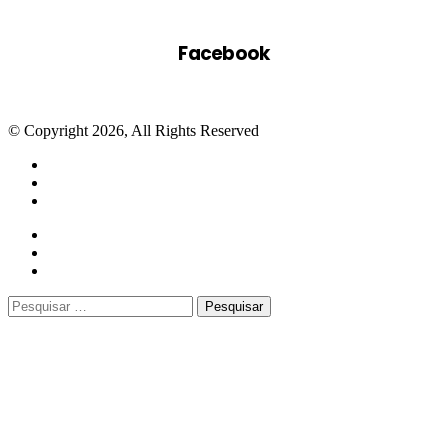
Facebook
© Copyright 2026, All Rights Reserved
Facebook
Twitter
WhatsApp
Telegram
Close
Pesquisar
por: