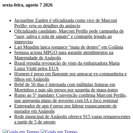
sexta-feira, agosto 7 2026
Últimas Notícias
Jacqueline Zaiden é oficializada como vice de Marconi
Perillo; veja os detalhes do anúncio
Oficializado candidato, Marconi Perillo pede campanha de
“suor, saliva e sola de sapato” e contrapõe legado ao
improviso
Lari Mundim lança romance “mata de dentro” em Goiânia
Semusa aciona MPGO para garantir atendimentos na
Maternidade de Anápolis
Brasil repudia revogação de visto da embaixadora Maria
Luiza Viotti pelos EUA
Homem é preso em flagrante por ameaçar ex-companheira e
filhos em Anápolis
Bebê de 50 dias é internada com múltiplas fraturas em
Morrinhos e pais são presos por suspeita de maus-tratos
Rumo ao 5º mandato: Convenção confirma Marconi Perillo,
que apresenta plano de governo com IA e foco regional
Entregador de app é preso por liderar espancamento de
morador em Anápolis
Rede municipal de Anápolis oferece 915 vagas remanescentes
a partir de 5 de agosto