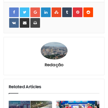
Google+
LinkedIn
StumbleUpon
Tumblr
Pinterest
Reddit
VKontakte
Share
Print
via
Email
Redação
Related Articles