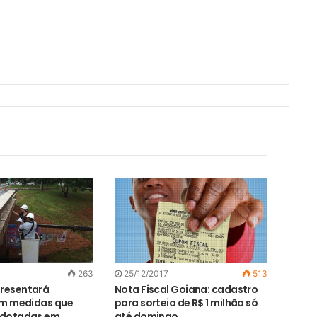
263
25/12/2017
513
resentará
Nota Fiscal Goiana: cadastro
om medidas que
para sorteio de R$ 1 milhão só
adotadas em
até domingo