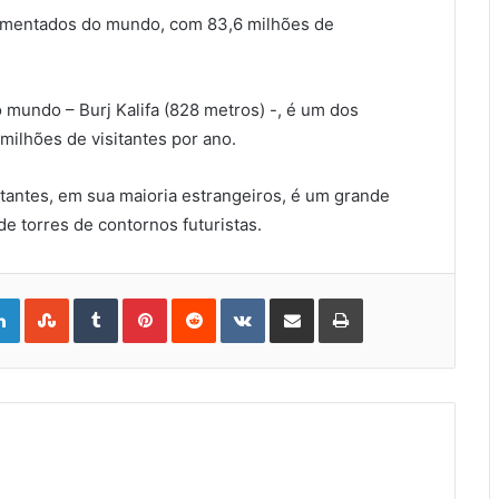
vimentados do mundo, com 83,6 milhões de
o mundo – Burj Kalifa (828 metros) -, é um dos
 milhões de visitantes por ano.
tantes, em sua maioria estrangeiros, é um grande
e torres de contornos futuristas.
gle+
LinkedIn
StumbleUpon
Tumblr
Pinterest
Reddit
VKontakte
Share
Print
via
Email