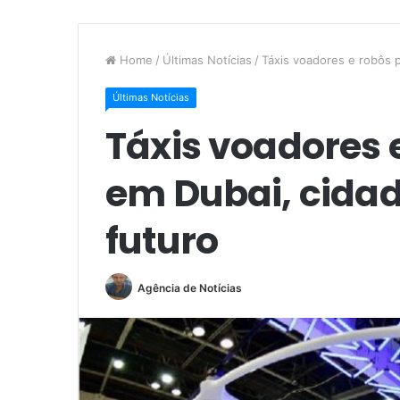
Home
/
Últimas Notícias
/
Táxis voadores e robôs p
Últimas Notícias
Táxis voadores e
em Dubai, cida
futuro
Agência de Notícias