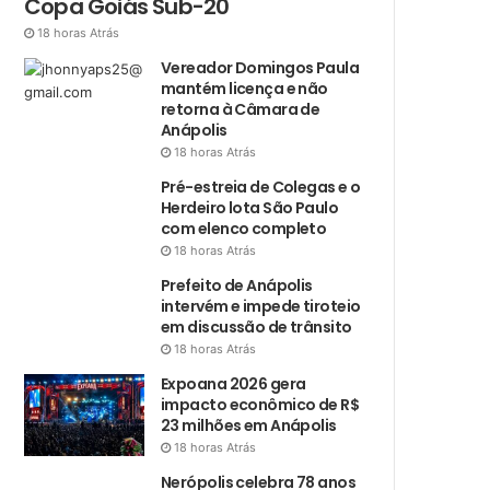
Copa Goiás Sub-20
18 horas Atrás
Vereador Domingos Paula
mantém licença e não
retorna à Câmara de
Anápolis
18 horas Atrás
Pré-estreia de Colegas e o
Herdeiro lota São Paulo
com elenco completo
18 horas Atrás
Prefeito de Anápolis
intervém e impede tiroteio
em discussão de trânsito
18 horas Atrás
Expoana 2026 gera
impacto econômico de R$
23 milhões em Anápolis
18 horas Atrás
Nerópolis celebra 78 anos