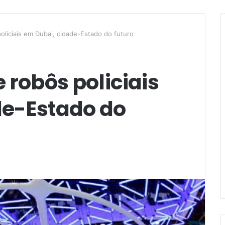
oliciais em Dubai, cidade-Estado do futuro
 robôs policiais
de-Estado do