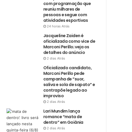
com programação que
reuniu milhares de
pessoas e segue com
atividades esportivas
24 horas Atrás
Jacqueline Zaiden é
oficializada como vice de
Marconi Perillo; veja os
detalhes do anúncio
2 dias Atrás
Oficializado candidato,
Marconi Perillo pede
campanha de “suor,
saliva e sola de sapato” e
contrapõe legado ao
improviso
2 dias Atrás
Lari Mundim lança
romance “mata de
dentro” em Goiânia
2 dias Atrás