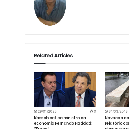
Related Articles
29/01/2025
0
31/03/2018
Kassab critica ministro da
Novacap ap
economia Fernando Haddad:
relatório c
“Fraco”
devem ser 