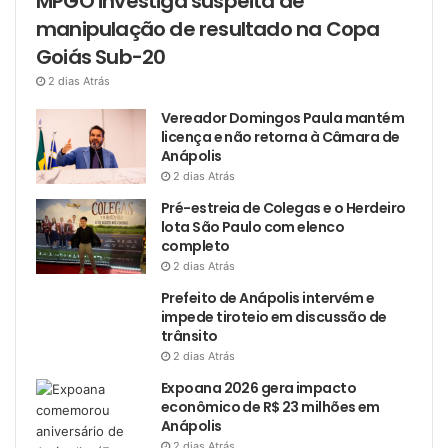
MPGO investiga suspeita de
manipulação de resultado na Copa
Goiás Sub-20
2 dias Atrás
Vereador Domingos Paula mantém
licença e não retorna à Câmara de
Anápolis
2 dias Atrás
Pré-estreia de Colegas e o Herdeiro
lota São Paulo com elenco
completo
2 dias Atrás
Prefeito de Anápolis intervém e
impede tiroteio em discussão de
trânsito
2 dias Atrás
Expoana 2026 gera impacto
econômico de R$ 23 milhões em
Anápolis
2 dias Atrás