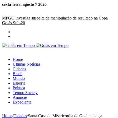
sexta-feira, agosto 7 2026
Últimas Notícias
MPGO investiga suspeita de manipulação de resultado na Copa
Goiás Sub-20
Home
Últimas Notícias
Cidades
Brasil
Mundo
Esporte
Política
Tempo Society
Anuncie
Expediente
Home
/
Cidades
/
Santa Casa de Misericórdia de Goiânia lança