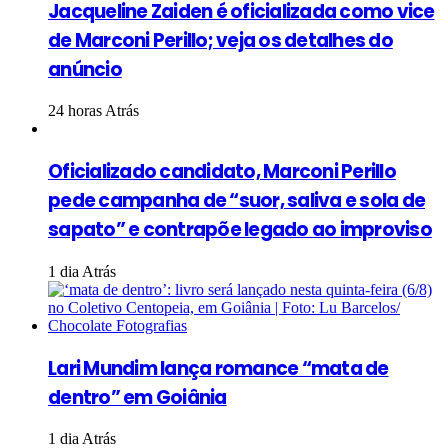
Jacqueline Zaiden é oficializada como vice
de Marconi Perillo; veja os detalhes do
anúncio
24 horas Atrás
Oficializado candidato, Marconi Perillo
pede campanha de “suor, saliva e sola de
sapato” e contrapõe legado ao improviso
1 dia Atrás
Lari Mundim lança romance “mata de
dentro” em Goiânia
1 dia Atrás