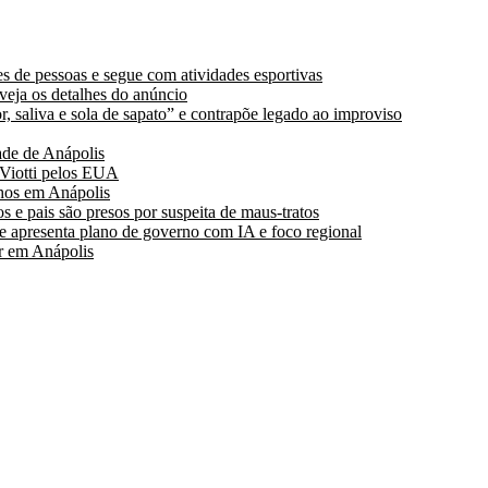
s de pessoas e segue com atividades esportivas
 veja os detalhes do anúncio
, saliva e sola de sapato” e contrapõe legado ao improviso
de de Anápolis
 Viotti pelos EUA
hos em Anápolis
s e pais são presos por suspeita de maus-tratos
 apresenta plano de governo com IA e foco regional
r em Anápolis