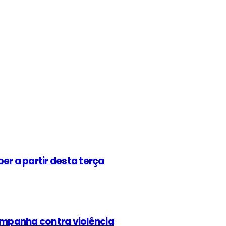
er a partir desta terça
mpanha contra violência