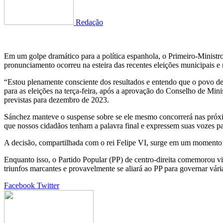
Redação
Em um golpe dramático para a política espanhola, o Primeiro-Ministr
pronunciamento ocorreu na esteira das recentes eleições municipais e 
“Estou plenamente consciente dos resultados e entendo que o povo de
para as eleições na terça-feira, após a aprovação do Conselho de Mini
previstas para dezembro de 2023.
Sánchez manteve o suspense sobre se ele mesmo concorrerá nas próxim
que nossos cidadãos tenham a palavra final e expressem suas vozes pa
A decisão, compartilhada com o rei Felipe VI, surge em um momento c
Enquanto isso, o Partido Popular (PP) de centro-direita comemorou vi
triunfos marcantes e provavelmente se aliará ao PP para governar vár
Google+
LinkedIn
StumbleUpon
Tumblr
Pinterest
Reddit
VKontakte
Share
Print
Facebook
Twitter
via
Email