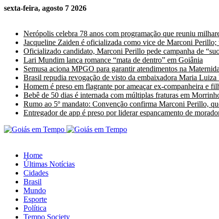
sexta-feira, agosto 7 2026
Últimas Notícias
Nerópolis celebra 78 anos com programação que reuniu milhare
Jacqueline Zaiden é oficializada como vice de Marconi Perillo;
Oficializado candidato, Marconi Perillo pede campanha de “suor
Lari Mundim lança romance “mata de dentro” em Goiânia
Semusa aciona MPGO para garantir atendimentos na Maternida
Brasil repudia revogação de visto da embaixadora Maria Luiza
Homem é preso em flagrante por ameaçar ex-companheira e fil
Bebê de 50 dias é internada com múltiplas fraturas em Morrinho
Rumo ao 5º mandato: Convenção confirma Marconi Perillo, que
Entregador de app é preso por liderar espancamento de morado
Home
Últimas Notícias
Cidades
Brasil
Mundo
Esporte
Política
Tempo Society