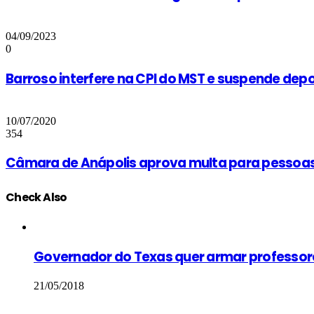
04/09/2023
0
Barroso interfere na CPI do MST e suspende de
10/07/2020
354
Câmara de Anápolis aprova multa para pessoa
Check Also
Close
Governador do Texas quer armar professores
21/05/2018