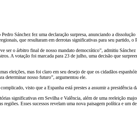
o Pedro Sánchez fez uma declaração surpresa, anunciando a dissolução 
regionais, que resultaram em derrotas significativas para seu partido, 
ve ser o árbitro final de nosso mandato democrático”, admitiu Sánchez
stros. A votação foi marcada para 23 de julho, uma decisão que surpree
as eleições, mas foi claro em seu desejo de que os cidadãos espanhóis
ra determinar nosso futuro”, argumentou ele.
omplicado, visto que a Espanha está prestes a assumir a presidência 
tórias significativas em Sevilha e Valência, além de uma reeleição maj
ias regiões. Esses sucessos revelam uma nova paisagem política e um d