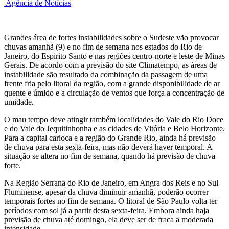
Agência de Notícias
Grandes área de fortes instabilidades sobre o Sudeste vão provocar
chuvas amanhã (9) e no fim de semana nos estados do Rio de
Janeiro, do Espírito Santo e nas regiões centro-norte e leste de Minas
Gerais. De acordo com a previsão do site Climatempo, as áreas de
instabilidade são resultado da combinação da passagem de uma
frente fria pelo litoral da região, com a grande disponibilidade de ar
quente e úmido e a circulação de ventos que força a concentração de
umidade.
O mau tempo deve atingir também localidades do Vale do Rio Doce
e do Vale do Jequitinhonha e as cidades de Vitória e Belo Horizonte.
Para a capital carioca e a região do Grande Rio, ainda há previsão
de chuva para esta sexta-feira, mas não deverá haver temporal. A
situação se altera no fim de semana, quando há previsão de chuva
forte.
Na Região Serrana do Rio de Janeiro, em Angra dos Reis e no Sul
Fluminense, apesar da chuva diminuir amanhã, poderão ocorrer
temporais fortes no fim de semana. O litoral de São Paulo volta ter
períodos com sol já a partir desta sexta-feira. Embora ainda haja
previsão de chuva até domingo, ela deve ser de fraca a moderada
intensidade.