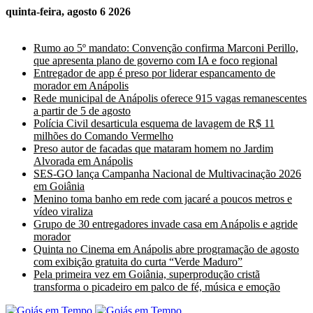
quinta-feira, agosto 6 2026
Últimas Notícias
Rumo ao 5º mandato: Convenção confirma Marconi Perillo,
que apresenta plano de governo com IA e foco regional
Entregador de app é preso por liderar espancamento de
morador em Anápolis
Rede municipal de Anápolis oferece 915 vagas remanescentes
a partir de 5 de agosto
Polícia Civil desarticula esquema de lavagem de R$ 11
milhões do Comando Vermelho
Preso autor de facadas que mataram homem no Jardim
Alvorada em Anápolis
SES-GO lança Campanha Nacional de Multivacinação 2026
em Goiânia
Menino toma banho em rede com jacaré a poucos metros e
vídeo viraliza
Grupo de 30 entregadores invade casa em Anápolis e agride
morador
Quinta no Cinema em Anápolis abre programação de agosto
com exibição gratuita do curta “Verde Maduro”
Pela primeira vez em Goiânia, superprodução cristã
transforma o picadeiro em palco de fé, música e emoção