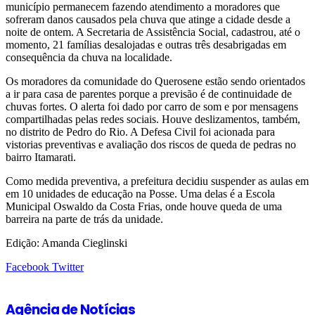
município permanecem fazendo atendimento a moradores que
sofreram danos causados pela chuva que atinge a cidade desde a
noite de ontem. A Secretaria de Assistência Social, cadastrou, até o
momento, 21 famílias desalojadas e outras três desabrigadas em
consequência da chuva na localidade.
Os moradores da comunidade do Querosene estão sendo orientados
a ir para casa de parentes porque a previsão é de continuidade de
chuvas fortes. O alerta foi dado por carro de som e por mensagens
compartilhadas pelas redes sociais. Houve deslizamentos, também,
no distrito de Pedro do Rio. A Defesa Civil foi acionada para
vistorias preventivas e avaliação dos riscos de queda de pedras no
bairro Itamarati.
Como medida preventiva, a prefeitura decidiu suspender as aulas em
em 10 unidades de educação na Posse. Uma delas é a Escola
Municipal Oswaldo da Costa Frias, onde houve queda de uma
barreira na parte de trás da unidade.
Edição: Amanda Cieglinski
Google+
LinkedIn
StumbleUpon
Tumblr
Pinterest
Reddit
VKontakte
Share
Print
Facebook
Twitter
via
Email
Agência de Notícias