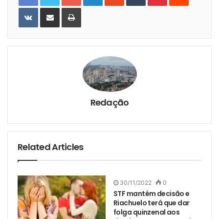
VKontakte
Share
Print
via
Email
Redação
Related Articles
30/11/2022
0
STF mantém decisão e
Riachuelo terá que dar
folga quinzenal aos