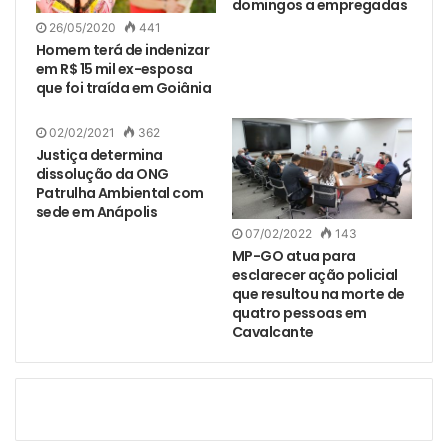
domingos a empregadas
26/05/2020
441
Homem terá de indenizar
em R$ 15 mil ex-esposa
que foi traída em Goiânia
02/02/2021
362
Justiça determina
dissolução da ONG
Patrulha Ambiental com
sede em Anápolis
07/02/2022
143
MP-GO atua para
esclarecer ação policial
que resultou na morte de
quatro pessoas em
Cavalcante