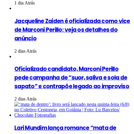
1 dia Atrás
Jacqueline Zaiden é oficializada como vice
de Marconi Perillo; veja os detalhes do
anúncio
2 dias Atrás
Oficializado candidato, Marconi Perillo
pede campanha de “suor, saliva e sola de
sapato” e contrapõe legado ao improviso
2 dias Atrás
Lari Mundim lança romance “mata de