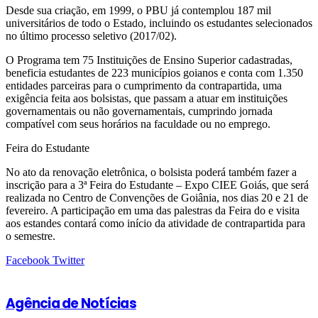
Desde sua criação, em 1999, o PBU já contemplou 187 mil
universitários de todo o Estado, incluindo os estudantes selecionados
no último processo seletivo (2017/02).
O Programa tem 75 Instituições de Ensino Superior cadastradas,
beneficia estudantes de 223 municípios goianos e conta com 1.350
entidades parceiras para o cumprimento da contrapartida, uma
exigência feita aos bolsistas, que passam a atuar em instituições
governamentais ou não governamentais, cumprindo jornada
compatível com seus horários na faculdade ou no emprego.
Feira do Estudante
No ato da renovação eletrônica, o bolsista poderá também fazer a
inscrição para a 3ª Feira do Estudante – Expo CIEE Goiás, que será
realizada no Centro de Convenções de Goiânia, nos dias 20 e 21 de
fevereiro. A participação em uma das palestras da Feira do e visita
aos estandes contará como início da atividade de contrapartida para
o semestre.
Google+
LinkedIn
StumbleUpon
Tumblr
Pinterest
Reddit
VKontakte
Share
Print
Facebook
Twitter
via
Email
Agência de Notícias