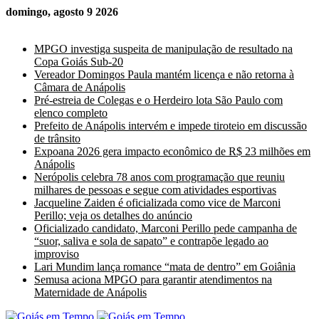
domingo, agosto 9 2026
Últimas Notícias
MPGO investiga suspeita de manipulação de resultado na
Copa Goiás Sub-20
Vereador Domingos Paula mantém licença e não retorna à
Câmara de Anápolis
Pré-estreia de Colegas e o Herdeiro lota São Paulo com
elenco completo
Prefeito de Anápolis intervém e impede tiroteio em discussão
de trânsito
Expoana 2026 gera impacto econômico de R$ 23 milhões em
Anápolis
Nerópolis celebra 78 anos com programação que reuniu
milhares de pessoas e segue com atividades esportivas
Jacqueline Zaiden é oficializada como vice de Marconi
Perillo; veja os detalhes do anúncio
Oficializado candidato, Marconi Perillo pede campanha de
“suor, saliva e sola de sapato” e contrapõe legado ao
improviso
Lari Mundim lança romance “mata de dentro” em Goiânia
Semusa aciona MPGO para garantir atendimentos na
Maternidade de Anápolis