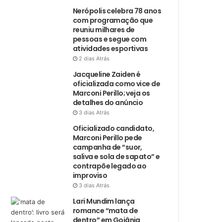
Nerópolis celebra 78 anos
com programação que
reuniu milhares de
pessoas e segue com
atividades esportivas
2 dias Atrás
Jacqueline Zaiden é
oficializada como vice de
Marconi Perillo; veja os
detalhes do anúncio
3 dias Atrás
Oficializado candidato,
Marconi Perillo pede
campanha de “suor,
saliva e sola de sapato” e
contrapõe legado ao
improviso
3 dias Atrás
Lari Mundim lança
romance “mata de
dentro” em Goiânia