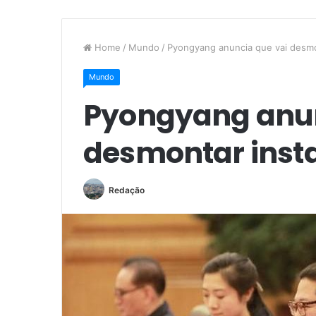
Home
/
Mundo
/
Pyongyang anuncia que vai desmo
Mundo
Pyongyang anun
desmontar inst
Redação