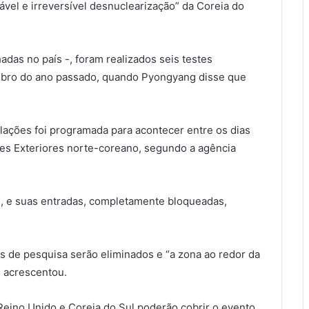
ável e irreversível desnuclearização” da Coreia do
das no país -, foram realizados seis testes
mbro do ano passado, quando Pyongyang disse que
lações foi programada para acontecer entre os dias
ões Exteriores norte-coreano, segundo a agência
s, e suas entradas, completamente bloqueadas,
os de pesquisa serão eliminados e “a zona ao redor da
, acrescentou.
 Reino Unido e Coreia do Sul poderão cobrir o evento