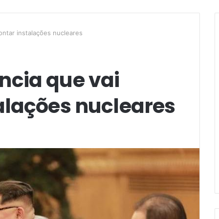
ntar instalações nucleares
cia que vai
alações nucleares