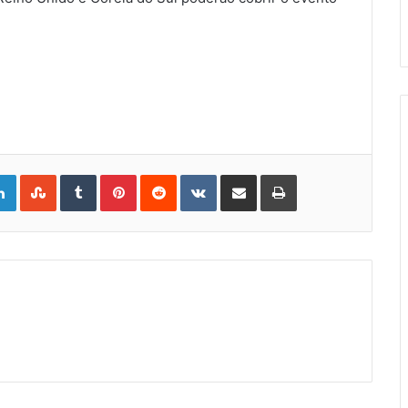
gle+
LinkedIn
StumbleUpon
Tumblr
Pinterest
Reddit
VKontakte
Share
Print
via
Email