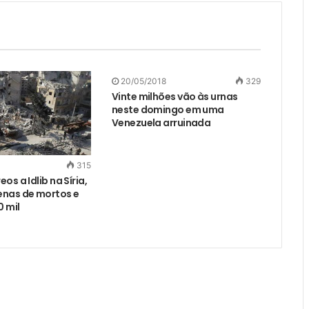
20/05/2018
329
Vinte milhões vão às urnas
neste domingo em uma
Venezuela arruinada
315
os a Idlib na Síria,
nas de mortos e
 mil