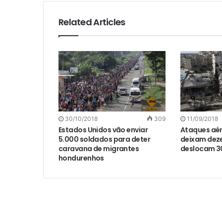
Related Articles
30/10/2018
309
11/09/2018
Estados Unidos vão enviar
Ataques aére
5.000 soldados para deter
deixam deze
caravana de migrantes
deslocam 30
hondurenhos