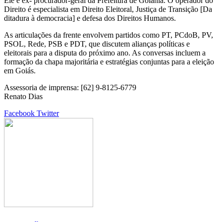
Ele é ex- procurador-geral da Prefeitura de Goiânia. O operador do
Direito é especialista em Direito Eleitoral, Justiça de Transição [Da
ditadura à democracia] e defesa dos Direitos Humanos.
As articulações da frente envolvem partidos como PT, PCdoB, PV,
PSOL, Rede, PSB e PDT, que discutem alianças políticas e
eleitorais para a disputa do próximo ano. As conversas incluem a
formação da chapa majoritária e estratégias conjuntas para a eleição
em Goiás.
Assessoria de imprensa: [62] 9-8125-6779
Renato Dias
Google+
LinkedIn
StumbleUpon
Tumblr
Pinterest
Reddit
VKontakte
Share
Print
Facebook
Twitter
via
Email