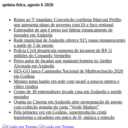
quinta-feira, agosto 6 2026
Últimas Notícias
Rumo ao 5º mandato: Convenção confirma Marconi Perillo,
que apresenta plano de governo com IA e foco regional
Entregador de app é preso por liderar espancamento de
morador em Anápolis
Rede municipal de Anápolis oferece 915 vagas remanescentes
a partir de 5 de agosto
Polícia Civil desarticula esquema de lavagem de R$ 11
milhões do Comando Vermelho
Preso autor de facadas que mataram homem no Jardim
Alvorada em Anápolis
SES-GO lança Campanha Nacional de Multivacinação 2026
em Goiânia
Menino toma banho em rede com jacaré a poucos metros e
vídeo viraliza
Grupo de 30 entregadores invade casa em Anápolis e agride
morador
Quinta no Cinema em Anápolis abre programação de agosto
com exibição gratuita do curta “Verde Maduro”
Pela primeira vez em Goiânia, superprodução cristã
transforma o picadeiro em palco de fé, música e emoção