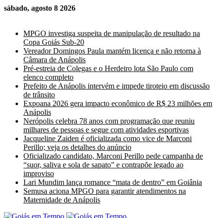
sábado, agosto 8 2026
Últimas Notícias
MPGO investiga suspeita de manipulação de resultado na
Copa Goiás Sub-20
Vereador Domingos Paula mantém licença e não retorna à
Câmara de Anápolis
Pré-estreia de Colegas e o Herdeiro lota São Paulo com
elenco completo
Prefeito de Anápolis intervém e impede tiroteio em discussão
de trânsito
Expoana 2026 gera impacto econômico de R$ 23 milhões em
Anápolis
Nerópolis celebra 78 anos com programação que reuniu
milhares de pessoas e segue com atividades esportivas
Jacqueline Zaiden é oficializada como vice de Marconi
Perillo; veja os detalhes do anúncio
Oficializado candidato, Marconi Perillo pede campanha de
“suor, saliva e sola de sapato” e contrapõe legado ao
improviso
Lari Mundim lança romance “mata de dentro” em Goiânia
Semusa aciona MPGO para garantir atendimentos na
Maternidade de Anápolis