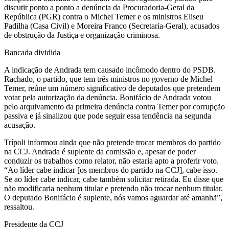
discutir ponto a ponto a denúncia da Procuradoria-Geral da
República (PGR) contra o Michel Temer e os ministros Eliseu
Padilha (Casa Civil) e Moreira Franco (Secretaria-Geral), acusados
de obstrução da Justiça e organização criminosa.
Bancada dividida
A indicação de Andrada tem causado incômodo dentro do PSDB.
Rachado, o partido, que tem três ministros no governo de Michel
Temer, reúne um número significativo de deputados que pretendem
votar pela autorização da denúncia. Bonifácio de Andrada votou
pelo arquivamento da primeira denúncia contra Temer por corrupção
passiva e já sinalizou que pode seguir essa tendência na segunda
acusação.
Trípoli informou ainda que não pretende trocar membros do partido
na CCJ. Andrada é suplente da comissão e, apesar de poder
conduzir os trabalhos como relator, não estaria apto a proferir voto.
“Ao líder cabe indicar [os membros do partido na CCJ], cabe isso.
Se ao líder cabe indicar, cabe também solicitar retirada. Eu disse que
não modificaria nenhum titular e pretendo não trocar nenhum titular.
O deputado Bonifácio é suplente, nós vamos aguardar até amanhã”,
ressaltou.
Presidente da CCJ