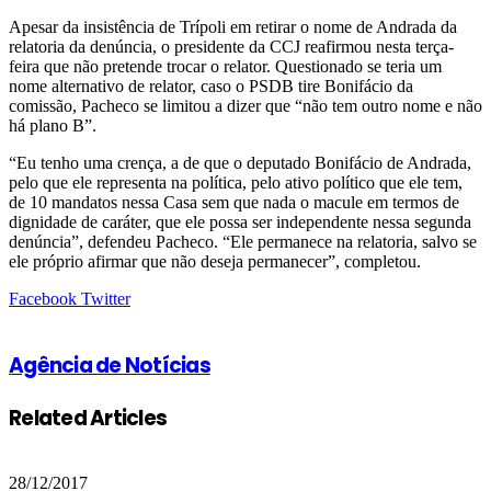
Apesar da insistência de Trípoli em retirar o nome de Andrada da
relatoria da denúncia, o presidente da CCJ reafirmou nesta terça-
feira que não pretende trocar o relator. Questionado se teria um
nome alternativo de relator, caso o PSDB tire Bonifácio da
comissão, Pacheco se limitou a dizer que “não tem outro nome e não
há plano B”.
“Eu tenho uma crença, a de que o deputado Bonifácio de Andrada,
pelo que ele representa na política, pelo ativo político que ele tem,
de 10 mandatos nessa Casa sem que nada o macule em termos de
dignidade de caráter, que ele possa ser independente nessa segunda
denúncia”, defendeu Pacheco. “Ele permanece na relatoria, salvo se
ele próprio afirmar que não deseja permanecer”, completou.
Google+
LinkedIn
StumbleUpon
Tumblr
Pinterest
Reddit
VKontakte
Share
Print
Facebook
Twitter
via
Email
Agência de Notícias
Related Articles
28/12/2017