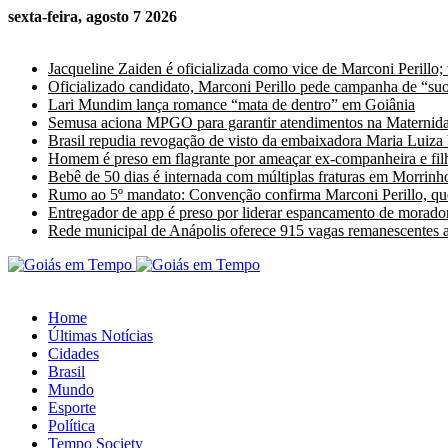
sexta-feira, agosto 7 2026
Últimas Notícias
Jacqueline Zaiden é oficializada como vice de Marconi Perillo;
Oficializado candidato, Marconi Perillo pede campanha de “suor
Lari Mundim lança romance “mata de dentro” em Goiânia
Semusa aciona MPGO para garantir atendimentos na Maternida
Brasil repudia revogação de visto da embaixadora Maria Luiza
Homem é preso em flagrante por ameaçar ex-companheira e fil
Bebê de 50 dias é internada com múltiplas fraturas em Morrinho
Rumo ao 5º mandato: Convenção confirma Marconi Perillo, que
Entregador de app é preso por liderar espancamento de morado
Rede municipal de Anápolis oferece 915 vagas remanescentes a 
Home
Últimas Notícias
Cidades
Brasil
Mundo
Esporte
Política
Tempo Society