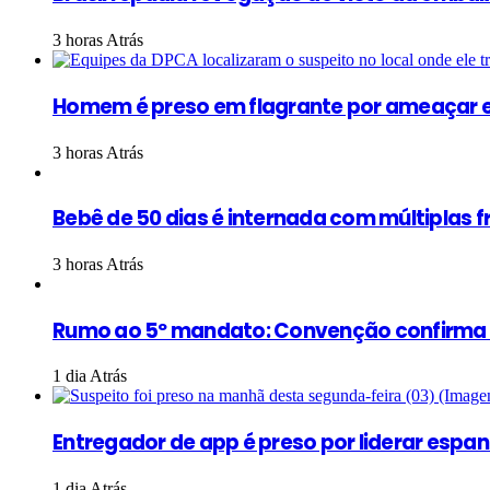
3 horas Atrás
Homem é preso em flagrante por ameaçar e
3 horas Atrás
Bebê de 50 dias é internada com múltiplas 
3 horas Atrás
Rumo ao 5º mandato: Convenção confirma Ma
1 dia Atrás
Entregador de app é preso por liderar esp
1 dia Atrás