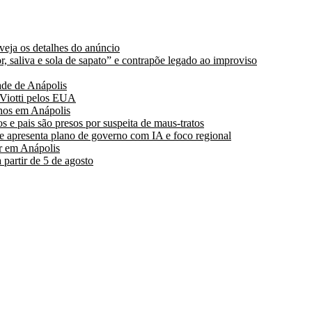
 veja os detalhes do anúncio
, saliva e sola de sapato” e contrapõe legado ao improviso
de de Anápolis
 Viotti pelos EUA
hos em Anápolis
s e pais são presos por suspeita de maus-tratos
 apresenta plano de governo com IA e foco regional
r em Anápolis
partir de 5 de agosto