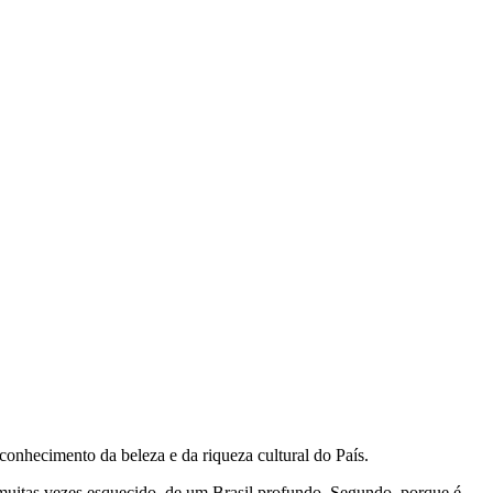
conhecimento da beleza e da riqueza cultural do País.
l muitas vezes esquecido, de um Brasil profundo. Segundo, porque é