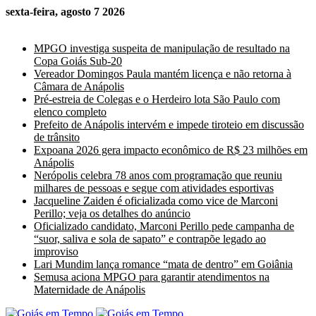
sexta-feira, agosto 7 2026
Últimas Notícias
MPGO investiga suspeita de manipulação de resultado na
Copa Goiás Sub-20
Vereador Domingos Paula mantém licença e não retorna à
Câmara de Anápolis
Pré-estreia de Colegas e o Herdeiro lota São Paulo com
elenco completo
Prefeito de Anápolis intervém e impede tiroteio em discussão
de trânsito
Expoana 2026 gera impacto econômico de R$ 23 milhões em
Anápolis
Nerópolis celebra 78 anos com programação que reuniu
milhares de pessoas e segue com atividades esportivas
Jacqueline Zaiden é oficializada como vice de Marconi
Perillo; veja os detalhes do anúncio
Oficializado candidato, Marconi Perillo pede campanha de
“suor, saliva e sola de sapato” e contrapõe legado ao
improviso
Lari Mundim lança romance “mata de dentro” em Goiânia
Semusa aciona MPGO para garantir atendimentos na
Maternidade de Anápolis