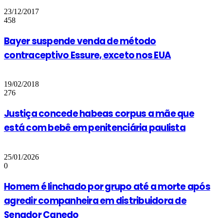
23/12/2017
458
Bayer suspende venda de método
contraceptivo Essure, exceto nos EUA
19/02/2018
276
Justiça concede habeas corpus a mãe que
está com bebê em penitenciária paulista
25/01/2026
0
Homem é linchado por grupo até a morte após
agredir companheira em distribuidora de
Senador Canedo