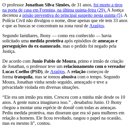
O professor
Jonathan Silva Simões,
de 31 anos,
foi morto a tiros
na porta de casa em Formiga, na última quinta-feira (29).
A Justiça
decretou a
prisão preventiva do principal suspeito nesta quinta (5)
. A
Polícia Civil não divulgou o nome, disse apenas que ele tem 33 anos
e que as buscas se concentram na zona rural de
Araújos
.
Segundo familiares,
Jhony — como era conhecido — havia
solicitado uma
medida protetiva
após episódios de
ameaças e
perseguições do ex-namorado
, mas o pedido foi negado pela
Justiça
.
De acordo com
Junio Pablo de Moura
, primo e irmão de criação
de Jonathan,
o professor teve um
relacionamento com o vereador
Lucas Coelho (PSD)
, de
Araújos
. A
relação
começou de
forma
tranquila
, mas se tornou
abusiva
com o tempo.
Segundo
Moura, Jonathan vinha sendo seguido, ameaçado e teve a
privacidade violada em diversas situações
.
“Ele era um irmão pra mim. Cresceu com a minha mãe desde os 10
anos. A gente nunca imaginava isso.” , desabafou Junio. O Jhony
chegou a montar uma espécie de dossiê com todas as ameaças.
Pediu medida protetiva, mas disseram que era só para mulheres em
relação a homens. Ele ficou revoltado, rasgou o papel na ocasião,
mas eu mesmo li”, contou.