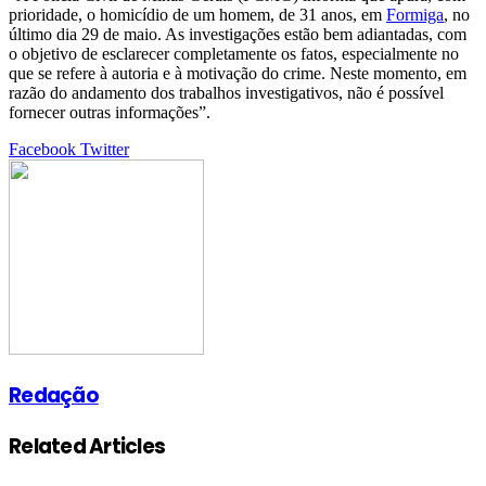
prioridade, o homicídio de um homem, de 31 anos, em
Formiga
, no
último dia 29 de maio. As investigações estão bem adiantadas, com
o objetivo de esclarecer completamente os fatos, especialmente no
que se refere à autoria e à motivação do crime. Neste momento, em
razão do andamento dos trabalhos investigativos, não é possível
fornecer outras informações”.
Google+
LinkedIn
StumbleUpon
Tumblr
Pinterest
Reddit
VKontakte
Share
Print
Facebook
Twitter
via
Email
Redação
Related Articles