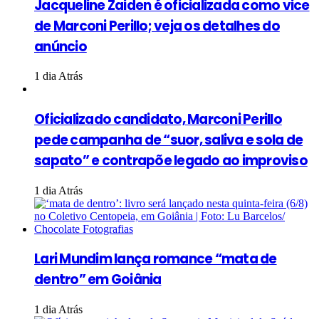
Jacqueline Zaiden é oficializada como vice
de Marconi Perillo; veja os detalhes do
anúncio
1 dia Atrás
Oficializado candidato, Marconi Perillo
pede campanha de “suor, saliva e sola de
sapato” e contrapõe legado ao improviso
1 dia Atrás
Lari Mundim lança romance “mata de
dentro” em Goiânia
1 dia Atrás