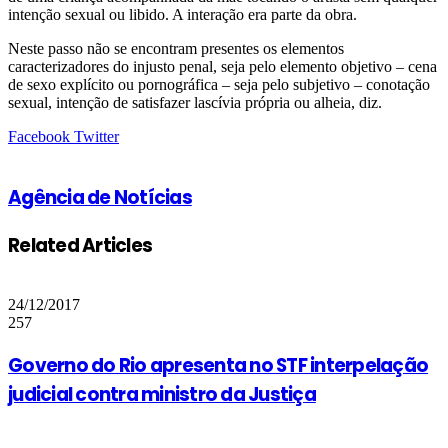
intenção sexual ou libido. A interação era parte da obra.
Neste passo não se encontram presentes os elementos
caracterizadores do injusto penal, seja pelo elemento objetivo – cena
de sexo explícito ou pornográfica – seja pelo subjetivo – conotação
sexual, intenção de satisfazer lascívia própria ou alheia, diz.
Google+
LinkedIn
StumbleUpon
Tumblr
Pinterest
Reddit
VKontakte
Share
Print
Facebook
Twitter
via
Email
Agência de Notícias
Related Articles
24/12/2017
257
Governo do Rio apresenta no STF interpelação
judicial contra ministro da Justiça