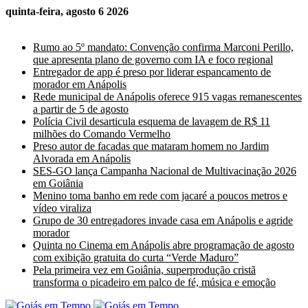
quinta-feira, agosto 6 2026
Últimas Notícias
Rumo ao 5º mandato: Convenção confirma Marconi Perillo,
que apresenta plano de governo com IA e foco regional
Entregador de app é preso por liderar espancamento de
morador em Anápolis
Rede municipal de Anápolis oferece 915 vagas remanescentes
a partir de 5 de agosto
Polícia Civil desarticula esquema de lavagem de R$ 11
milhões do Comando Vermelho
Preso autor de facadas que mataram homem no Jardim
Alvorada em Anápolis
SES-GO lança Campanha Nacional de Multivacinação 2026
em Goiânia
Menino toma banho em rede com jacaré a poucos metros e
vídeo viraliza
Grupo de 30 entregadores invade casa em Anápolis e agride
morador
Quinta no Cinema em Anápolis abre programação de agosto
com exibição gratuita do curta “Verde Maduro”
Pela primeira vez em Goiânia, superprodução cristã
transforma o picadeiro em palco de fé, música e emoção