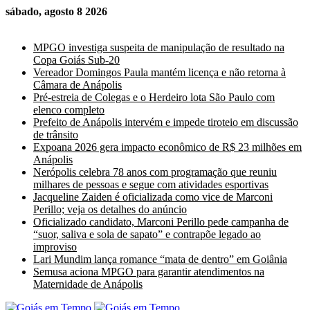
sábado, agosto 8 2026
Últimas Notícias
MPGO investiga suspeita de manipulação de resultado na
Copa Goiás Sub-20
Vereador Domingos Paula mantém licença e não retorna à
Câmara de Anápolis
Pré-estreia de Colegas e o Herdeiro lota São Paulo com
elenco completo
Prefeito de Anápolis intervém e impede tiroteio em discussão
de trânsito
Expoana 2026 gera impacto econômico de R$ 23 milhões em
Anápolis
Nerópolis celebra 78 anos com programação que reuniu
milhares de pessoas e segue com atividades esportivas
Jacqueline Zaiden é oficializada como vice de Marconi
Perillo; veja os detalhes do anúncio
Oficializado candidato, Marconi Perillo pede campanha de
“suor, saliva e sola de sapato” e contrapõe legado ao
improviso
Lari Mundim lança romance “mata de dentro” em Goiânia
Semusa aciona MPGO para garantir atendimentos na
Maternidade de Anápolis