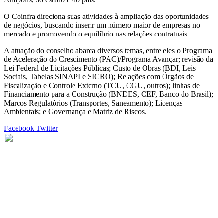
O Coinfra direciona suas atividades à ampliação das oportunidades
de negócios, buscando inserir um número maior de empresas no
mercado e promovendo o equilíbrio nas relações contratuais.
A atuação do conselho abarca diversos temas, entre eles o Programa
de Aceleração do Crescimento (PAC)/Programa Avançar; revisão da
Lei Federal de Licitações Públicas; Custo de Obras (BDI, Leis
Sociais, Tabelas SINAPI e SICRO); Relações com Órgãos de
Fiscalização e Controle Externo (TCU, CGU, outros); linhas de
Financiamento para a Construção (BNDES, CEF, Banco do Brasil);
Marcos Regulatórios (Transportes, Saneamento); Licenças
Ambientais; e Governança e Matriz de Riscos.
Google+
LinkedIn
StumbleUpon
Tumblr
Pinterest
Reddit
VKontakte
Share
Print
Facebook
Twitter
via
Email