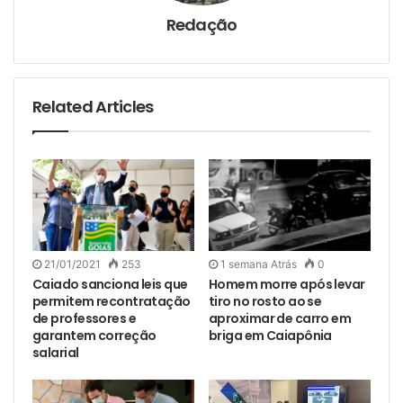
Redação
Related Articles
21/01/2021
253
1 semana Atrás
0
Caiado sanciona leis que
Homem morre após levar
permitem recontratação
tiro no rosto ao se
de professores e
aproximar de carro em
garantem correção
briga em Caiapônia
salarial