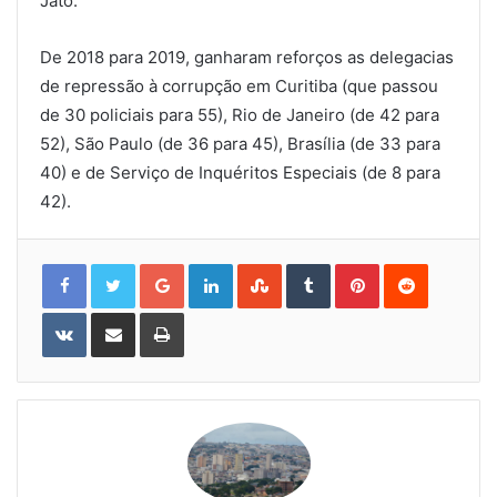
Jato.
De 2018 para 2019, ganharam reforços as delegacias
de repressão à corrupção em Curitiba (que passou
de 30 policiais para 55), Rio de Janeiro (de 42 para
52), São Paulo (de 36 para 45), Brasília (de 33 para
40) e de Serviço de Inquéritos Especiais (de 8 para
42).
Google+
LinkedIn
StumbleUpon
Tumblr
Pinterest
Reddit
VKontakte
Share
Print
via
Email