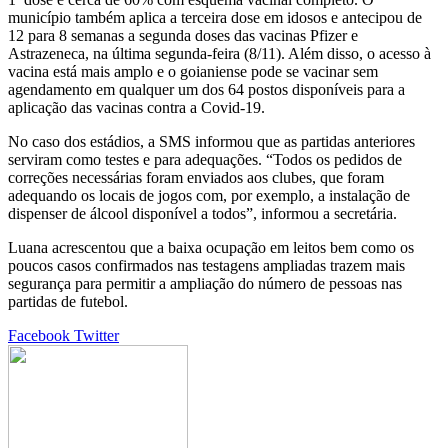
município também aplica a terceira dose em idosos e antecipou de
12 para 8 semanas a segunda doses das vacinas Pfizer e
Astrazeneca, na última segunda-feira (8/11). Além disso, o acesso à
vacina está mais amplo e o goianiense pode se vacinar sem
agendamento em qualquer um dos 64 postos disponíveis para a
aplicação das vacinas contra a Covid-19.
No caso dos estádios, a SMS informou que as partidas anteriores
serviram como testes e para adequações. “Todos os pedidos de
correções necessárias foram enviados aos clubes, que foram
adequando os locais de jogos com, por exemplo, a instalação de
dispenser de álcool disponível a todos”, informou a secretária.
Luana acrescentou que a baixa ocupação em leitos bem como os
poucos casos confirmados nas testagens ampliadas trazem mais
segurança para permitir a ampliação do número de pessoas nas
partidas de futebol.
Google+
LinkedIn
StumbleUpon
Tumblr
Pinterest
Reddit
VKontakte
Share
Print
Facebook
Twitter
via
Email