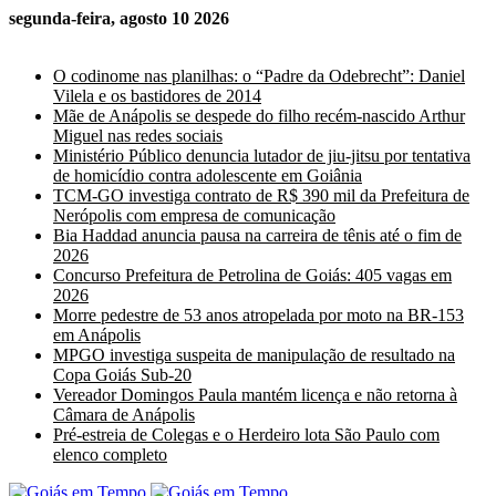
segunda-feira, agosto 10 2026
Últimas Notícias
O codinome nas planilhas: o “Padre da Odebrecht”: Daniel
Vilela e os bastidores de 2014
Mãe de Anápolis se despede do filho recém-nascido Arthur
Miguel nas redes sociais
Ministério Público denuncia lutador de jiu-jitsu por tentativa
de homicídio contra adolescente em Goiânia
TCM-GO investiga contrato de R$ 390 mil da Prefeitura de
Nerópolis com empresa de comunicação
Bia Haddad anuncia pausa na carreira de tênis até o fim de
2026
Concurso Prefeitura de Petrolina de Goiás: 405 vagas em
2026
Morre pedestre de 53 anos atropelada por moto na BR-153
em Anápolis
MPGO investiga suspeita de manipulação de resultado na
Copa Goiás Sub-20
Vereador Domingos Paula mantém licença e não retorna à
Câmara de Anápolis
Pré-estreia de Colegas e o Herdeiro lota São Paulo com
elenco completo