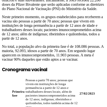
ômicron e suas subvariantes. Inicialmente, a SMS recebeu 22.200
doses da Pfizer Bivalente que serão aplicadas conforme as diretrizes
do Plano Nacional de Vacinação (PNI) do Ministério da Saúde.
Neste primeiro momento, os grupos estabelecidos para receberem a
vacina são pessoas a partir de 70 anos; pessoas que vivem em
instituições de longa permanência a partir de 12 anos de idade e
trabalhadores desses locais; pacientes imunocomprometidos acima
de 12 anos; além de indígenas; ribeirinhos e quilombolas, todos a
partir de 12 anos.
No total, a população alvo da primeira fase é de 108.086 pessoas. A
maioria, 92.093, idosos a partir de 70 anos. Em segundo lugar
aparecem os imunocomprometidos, 11.903 pessoas. A meta é
vacinar 90% daqueles que estão aptos a se vacinar.
Cronograma vacinal
Pessoas a partir 70 anos; pessoas que
vivem em instituições de longa
permanência a partir de 12 anos e
Primeira
trabalhadores desses locais; além de
27/02/2023
fase
pacientes imunocomprometidos acima
de 12 anos; indígenas; ribeirinhos e
quilombolas, todos também acima de 12
anos.