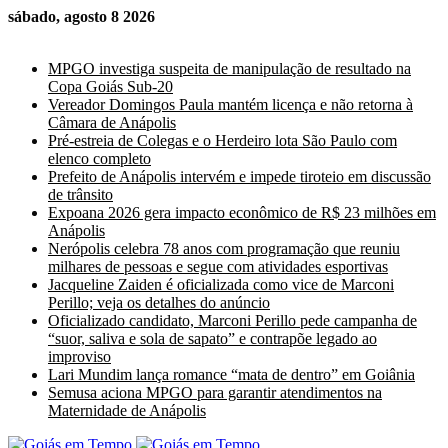
sábado, agosto 8 2026
Últimas Notícias
MPGO investiga suspeita de manipulação de resultado na
Copa Goiás Sub-20
Vereador Domingos Paula mantém licença e não retorna à
Câmara de Anápolis
Pré-estreia de Colegas e o Herdeiro lota São Paulo com
elenco completo
Prefeito de Anápolis intervém e impede tiroteio em discussão
de trânsito
Expoana 2026 gera impacto econômico de R$ 23 milhões em
Anápolis
Nerópolis celebra 78 anos com programação que reuniu
milhares de pessoas e segue com atividades esportivas
Jacqueline Zaiden é oficializada como vice de Marconi
Perillo; veja os detalhes do anúncio
Oficializado candidato, Marconi Perillo pede campanha de
“suor, saliva e sola de sapato” e contrapõe legado ao
improviso
Lari Mundim lança romance “mata de dentro” em Goiânia
Semusa aciona MPGO para garantir atendimentos na
Maternidade de Anápolis