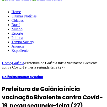
Home
Últimas Notícias
Cidades
Brasil
Mundo
Esporte
Política
Tempo Society
Anuncie
Expediente
Home
/
Goiânia
/
Prefeitura de Goiânia inicia vacinação Bivalente
contra Covid-19, nesta segunda-feira (27)
Goiânia
Manchete
Vacina
Prefeitura de Goiânia inicia
vacinação Bivalente contra Covid-
19, nesta segunda-feira (27)