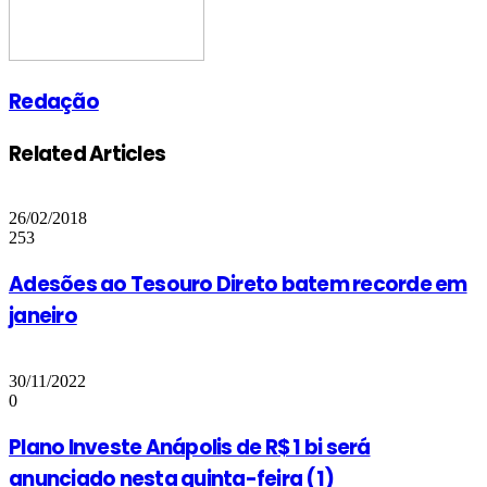
Redação
Related Articles
26/02/2018
253
Adesões ao Tesouro Direto batem recorde em
janeiro
30/11/2022
0
Plano Investe Anápolis de R$ 1 bi será
anunciado nesta quinta-feira (1)