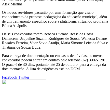
Alex Martins.
Os novos servidores passarão por uma formação que visa o
conhecimento da proposta pedagógica da educação municipal, além
de um treinamento específico sobre a plataforma virtual do programa
Educa Anápolis.
Os seis convocados foram Rebeca Luciana Bessa da Costa
Damacena, Jaqueline Suzann Rodrigues de Sousa, Wanessa Daiane
Rosalvo Ferreira, Vitor Savio Araújo, Maria Simone Leite da Silva e
Thatiana de Souza Dutra.
Para entrega de documentação ou em casos de dúvidas, os novos
convocados podem entrar em contato pelo telefone (62) 3902-1281.
O prazo é de 30 dias, portanto, até 25 de outubro, para a entrega da
documentação. A lista de exigências está no DOM.
Google+
LinkedIn
StumbleUpon
Tumblr
Pinterest
Reddit
VKontakte
Share
Print
Facebook
Twitter
via
Email