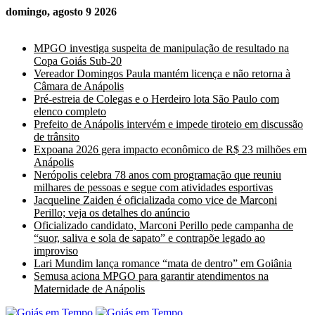
domingo, agosto 9 2026
Últimas Notícias
MPGO investiga suspeita de manipulação de resultado na
Copa Goiás Sub-20
Vereador Domingos Paula mantém licença e não retorna à
Câmara de Anápolis
Pré-estreia de Colegas e o Herdeiro lota São Paulo com
elenco completo
Prefeito de Anápolis intervém e impede tiroteio em discussão
de trânsito
Expoana 2026 gera impacto econômico de R$ 23 milhões em
Anápolis
Nerópolis celebra 78 anos com programação que reuniu
milhares de pessoas e segue com atividades esportivas
Jacqueline Zaiden é oficializada como vice de Marconi
Perillo; veja os detalhes do anúncio
Oficializado candidato, Marconi Perillo pede campanha de
“suor, saliva e sola de sapato” e contrapõe legado ao
improviso
Lari Mundim lança romance “mata de dentro” em Goiânia
Semusa aciona MPGO para garantir atendimentos na
Maternidade de Anápolis