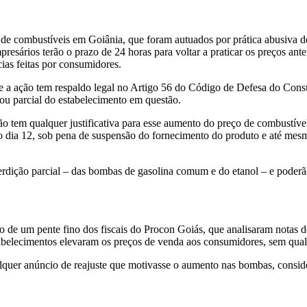
s de combustíveis em Goiânia, que foram autuados por prática abusiva d
rios terão o prazo de 24 horas para voltar a praticar os preços anteri
ias feitas por consumidores.
e a ação tem respaldo legal no Artigo 56 do Código de Defesa do Cons
l ou parcial do estabelecimento em questão.
ão tem qualquer justificativa para esse aumento do preço de combustíve
o dia 12, sob pena de suspensão do fornecimento do produto e até mesm
dição parcial – das bombas de gasolina comum e do etanol – e poderão
o de um pente fino dos fiscais do Procon Goiás, que analisaram notas 
belecimentos elevaram os preços de venda aos consumidores, sem qualqu
alquer anúncio de reajuste que motivasse o aumento nas bombas, consi