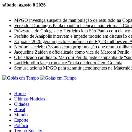
sábado, agosto 8 2026
Últimas Notícias
MPGO investiga suspeita de manipulação de resultado na Cop
Vereador Domingos Paula mantém licença e não retorna à Câm
Pré-estreia de Colegas e o Herdeiro lota São Paulo com elenco
Prefeito de Anápolis intervém e impede tiroteio em discussão de
Expoana 2026 gera impacto econômico de R$ 23 milhões em A
Nerópolis celebra 78 anos com programação que reuniu milhare
Jacqueline Zaiden é oficializada como vice de Marconi Perillo;
Oficializado candidato, Marconi Perillo pede campanha de “suor
Lari Mundim lança romance “mata de dentro” em Goiânia
Semusa aciona MPGO para garantir atendimentos na Maternida
Home
Últimas Notícias
Cidades
Brasil
Mundo
Esporte
Política
Tempo Society