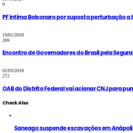
0
PF intima Bolsonaro por suposta perturbação a 
19/01/2018
269
Encontro de Governadores do Brasil pela Segura
02/03/2018
272
OAB do Distrito Federal vai acionar CNJ para pu
Check Also
Close
Saneago suspende escavações em Anápolis 