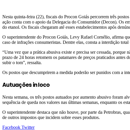
Nesta quinta-feira (22), fiscais do Procon Goiás percorrem três posto
ação conta com o apoio da Delegacia do Consumidor (Decon). Os empresá
do etanol. Os fiscais chegaram até esses estabelecimentos após denúnc
O superintendente do Procon Goiás, Levy Rafael Cornélio, afirma qu
caso de infrações consumeristas. Dentre elas, consta a interdição tota
“Uma vez que a prática abusiva existe e precisa ser cessada, porque n
prazo de 24 horas retomem os patamares de preços praticados antes d
subir o tom”, ressalta.
Os postos que descumprirem a medida poderão ser punidos com a inter
Autuações in loco
Nesta semana, os três postos autuados por aumento abusivo foram alv
sequência de queda nos valores nas últimas semanas, enquanto os esta
O superintendente destaca que não houve, por parte da Petrobras, qu
de outros impostos que incidem sobre esses produtos.
Google+
LinkedIn
StumbleUpon
Tumblr
Pinterest
Reddit
VKontakte
Share
Print
Facebook
Twitter