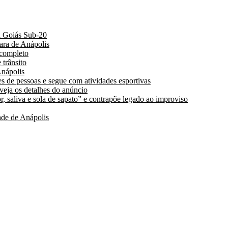
a Goiás Sub-20
ara de Anápolis
 completo
 trânsito
nápolis
s de pessoas e segue com atividades esportivas
 veja os detalhes do anúncio
, saliva e sola de sapato” e contrapõe legado ao improviso
de de Anápolis