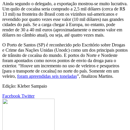
Ainda segundo o delegado, a exportação mostrou-se muito lucrativa.
Um quilo de cocaína seria comprado a 2,5 mil dólares (cerca de R$
13 mil) na fronteira do Brasil com os vizinhos sul-americanos e
revendido por quatro vezes esse valor (10 mil dólares) nas grandes
cidades do país. Se a carga chegar à Europa, no entanto, pode
render de 30 a 40 mil euros (aproximadamente o mesmo valor em
dólares no câmbio atual), ou seja, até quatro vezes mais.
O Porto de Santos (SP) é reconhecido pelo Escritório sobre Drogas
e Crime das Nações Unidas (Unodc) como um dos principais pontos
de trânsito de cocaína do mundo. E portos do Norte e Nordeste
foram apontados como novos pontos de envio da droga para o
exterior. “Houve um incremento no uso de veleiros e pesqueiros
[para o transporte de cocaína] no norte do país. Somente em um
veleiro,
foram apreendidas seis toneladas
”, finalizou Martins.
Edição: Kleber Sampaio
Google+
LinkedIn
StumbleUpon
Tumblr
Pinterest
Reddit
VKontakte
Share
Print
Facebook
Twitter
via
Email