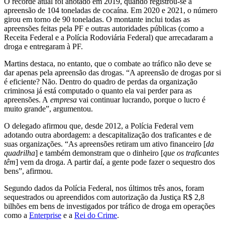
O recorde atual foi anotado em 2019, quando registrou-se a
apreensão de 104 toneladas de cocaína. Em 2020 e 2021, o número
girou em torno de 90 toneladas. O montante inclui todas as
apreensões feitas pela PF e outras autoridades públicas (como a
Receita Federal e a Polícia Rodoviária Federal) que arrecadaram a
droga e entregaram à PF.
Martins destaca, no entanto, que o combate ao tráfico não deve se
dar apenas pela apreensão das drogas. “A apreensão de drogas por si
é eficiente? Não. Dentro do quadro de perdas da organização
criminosa já está computado o quanto ela vai perder para as
apreensões. A
empresa
vai continuar lucrando, porque o lucro é
muito grande”, argumentou.
O delegado afirmou que, desde 2012, a Polícia Federal vem
adotando outra abordagem: a descapitalização dos traficantes e de
suas organizações. “As apreensões retiram um ativo financeiro [
da
quadrilha
] e também demonstram que o dinheiro [
que os traficantes
têm
] vem da droga. A partir daí, a gente pode fazer o sequestro dos
bens”, afirmou.
Segundo dados da Polícia Federal, nos últimos três anos, foram
sequestrados ou apreendidos com autorização da Justiça R$ 2,8
bilhões em bens de investigados por tráfico de droga em operações
como a
Enterprise
e a
Rei do Crime
.