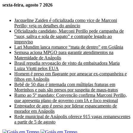
sexta-feira, agosto 7 2026
Últimas Notícias
Jacqueline Zaiden é oficializada como vice de Marconi
Perillo; veja os detalhes do anúncio
Oficializado candidato, Marconi Perillo pede campanha de
“suor, saliva e sola de sapato” e contrapõe legado ao
improviso
Lari Mundim lança romance “mata de dentro” em Goiânia
Semusa aciona MPGO para garantir atendimentos na
Maternidade de Anápolis
Brasil repudia revogação de visto da embaixadora Maria
Luiza Viotti pelos EUA
Homem é preso em flagrante por ameaçar ex-companheira e
filhos em Anápolis
Bebê de 50 dias é internada com múltiplas fraturas em
Morrinhos e pais são presos por suspeita de maus-tratos
Rumo ao 5º mandato: Convenção confirma Marconi Perillo,
que apresenta plano de governo com IA e foco regional
Entregador de app é preso por liderar espancamento de
morador em Anápolis
Rede municipal de Anápolis oferece 915 vagas remanescentes
a partir de 5 de agosto