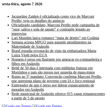
sexta-feira, agosto 7 2026
Últimas Notícias
Jacqueline Zaiden é oficializada como vice de Marconi
Perillo; veja os detalhes do anúncio
Oficializado candidato, Marconi Perillo pede campanha de
“suor, saliva e sola de sapato” e contrapõe legado ao
improviso
Lari Mundim lança romance “mata de dentro” em Goiânia
Semusa aciona MPGO para garantir atendimentos na
Maternidade de Anápolis
Brasil repudia revogação de visto da embaixadora Maria
Luiza Viotti pelos EUA
Homem é preso em flagrante por ameaçar ex-companheira e
filhos em Anápolis
Bebê de 50 dias é internada com múltiplas fraturas em
Morrinhos e pais são presos por suspeita de maus-tratos
Rumo ao 5º mandato: Convenção confirma Marconi Perillo,
que apresenta plano de governo com IA e foco regional
Entregador de app é preso por liderar espancamento de
morador em Anápolis
Rede municipal de Anápolis oferece 915 vagas remanescentes
a partir de 5 de agosto