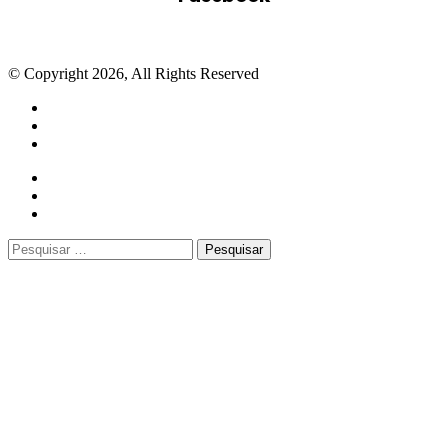
© Copyright 2026, All Rights Reserved
Facebook
Twitter
WhatsApp
Telegram
Close
Pesquisar
por: