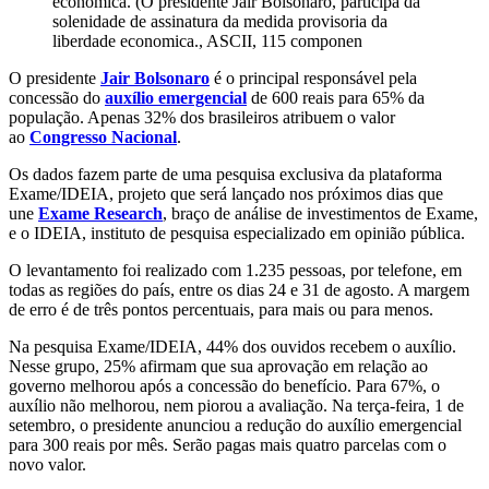
economica. (O presidente Jair Bolsonaro, participa da
solenidade de assinatura da medida provisoria da
liberdade economica., ASCII, 115 componen
O presidente
Jair Bolsonaro
é o principal responsável pela
concessão do
auxílio emergencial
de 600 reais para 65% da
população. Apenas 32% dos brasileiros atribuem o valor
ao
Congresso Nacional
.
Os dados fazem parte de uma pesquisa exclusiva da plataforma
Exame/IDEIA, projeto que será lançado nos próximos dias que
une
Exame Research
, braço de análise de investimentos de Exame,
e o IDEIA, instituto de pesquisa especializado em opinião pública.
O levantamento foi realizado com 1.235 pessoas, por telefone, em
todas as regiões do país, entre os dias 24 e 31 de agosto. A margem
de erro é de três pontos percentuais, para mais ou para menos.
Na pesquisa Exame/IDEIA, 44% dos ouvidos recebem o auxílio.
Nesse grupo, 25% afirmam que sua aprovação em relação ao
governo melhorou após a concessão do benefício. Para 67%, o
auxílio não melhorou, nem piorou a avaliação. Na terça-feira, 1 de
setembro, o presidente anunciou a redução do auxílio emergencial
para 300 reais por mês. Serão pagas mais quatro parcelas com o
novo valor.