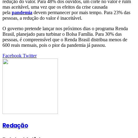
redução do valor. Para 48% dos ouvidos, um corte no valor é ruim
mas aceitável, uma vez que os efeitos da crise causada
pela
pandemia
devem permanecer por mais tempo. Para 23% das
pessoas, a redução do valor é inaceitável.
O governo pretende lançar nos próximos dias o programa Renda
Brasil, planejado para turbinar o Bolsa Família. Para 30% das
pessoas, é compreensível que o Renda Brasil distribua menos de
600 reais mensais, pois o pior da pandemia já passou.
Google+
LinkedIn
StumbleUpon
Tumblr
Pinterest
Reddit
VKontakte
Share
Print
Facebook
Twitter
via
Email
Redação