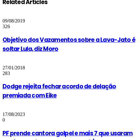
Related Articles
09/08/2019
326
Objetivo dos Vazamentos sobre a Lava-Jato é
soltar Lula, diz Moro
27/01/2018
283
Dodge rejeita fechar acordo de delação
premiada com Eike
17/08/2023
0
PF prende cantora golpel e mais 7 que usaram